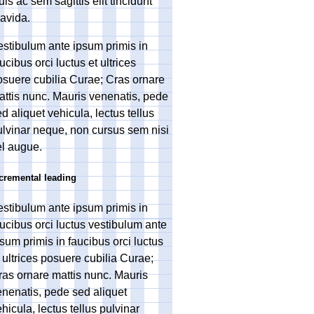
is ac sem sagittis elit tincidunt
ravida.
estibulum ante ipsum primis in
ucibus orci luctus et ultrices
osuere cubilia Curae; Cras ornare
attis nunc. Mauris venenatis, pede
d aliquet vehicula, lectus tellus
ulvinar neque, non cursus sem nisi
el augue.
cremental leading
estibulum ante ipsum primis in
ucibus orci luctus vestibulum ante
sum primis in faucibus orci luctus
 ultrices posuere cubilia Curae;
ras ornare mattis nunc. Mauris
enenatis, pede sed aliquet
hicula, lectus tellus pulvinar