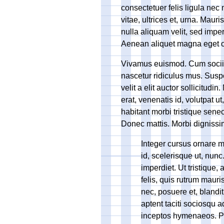
consectetuer felis ligula ne
vitae, ultrices et, urna. Maur
nulla aliquam velit, sed impe
Aenean aliquet magna eget orc
Vivamus euismod. Cum sociis
nascetur ridiculus mus. Suspe
velit a elit auctor sollicitud
erat, venenatis id, volutpat 
habitant morbi tristique sene
Donec mattis. Morbi dignissim 
Integer cursus ornare m
id, scelerisque ut, nunc
imperdiet. Ut tristique,
felis, quis rutrum mauri
nec, posuere et, blandit
aptent taciti sociosqu a
inceptos hymenaeos. Pel