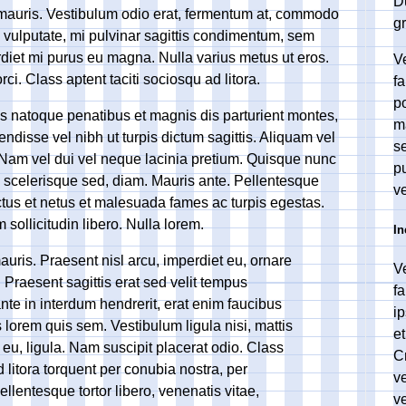
Du
c mauris. Vestibulum odio erat, fermentum at, commodo
g
is vulputate, mi pulvinar sagittis condimentum, sem
rdiet mi purus eu magna. Nulla varius metus ut eros.
V
i. Class aptent taciti sociosqu ad litora.
fa
p
 natoque penatibus et magnis dis parturient montes,
m
ndisse vel nibh ut turpis dictum sagittis. Aliquam vel
se
in. Nam vel dui vel neque lacinia pretium. Quisque nunc
p
ut, scelerisque sed, diam. Mauris ante. Pellentesque
v
ctus et netus et malesuada fames ac turpis egestas.
sollicitudin libero. Nulla lorem.
In
auris. Praesent nisl arcu, imperdiet eu, ornare
V
. Praesent sagittis erat sed velit tempus
fa
 ante in interdum hendrerit, erat enim faucibus
ip
s lorem quis sem. Vestibulum ligula nisi, mattis
et
 eu, ligula. Nam suscipit placerat odio. Class
C
d litora torquent per conubia nostra, per
v
lentesque tortor libero, venenatis vitae,
ve