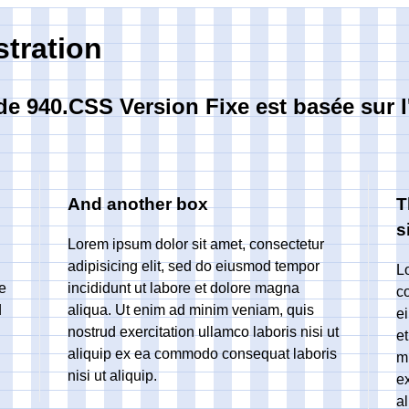
tration
de 940.CSS Version Fixe est basée sur 
And another box
T
s
Lorem ipsum dolor sit amet, consectetur
adipisicing elit, sed do eiusmod tempor
L
e
incididunt ut labore et dolore magna
co
d
aliqua. Ut enim ad minim veniam, quis
e
nostrud exercitation ullamco laboris nisi ut
e
aliquip ex ea commodo consequat laboris
m
nisi ut aliquip.
ex
al