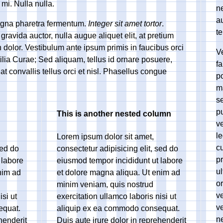
 mi. Nulla nulla.
n
au
gna pharetra fermentum.
Integer sit amet tortor
.
te
ravida auctor, nulla augue aliquet elit, at pretium
n dolor. Vestibulum ante ipsum primis in faucibus orci
V
bilia Curae; Sed aliquam, tellus id ornare posuere,
fa
 convallis tellus orci et nisl. Phasellus congue
p
m
se
p
This is another nested column
ve
le
Lorem ipsum dolor sit amet,
c
sed do
consectetur adipisicing elit, sed do
pr
 labore
eiusmod tempor incididunt ut labore
u
nim ad
et dolore magna aliqua. Ut enim ad
o
minim veniam, quis nostrud
v
isi ut
exercitation ullamco laboris nisi ut
ve
equat.
aliquip ex ea commodo consequat.
n
henderit
Duis aute irure dolor in reprehenderit