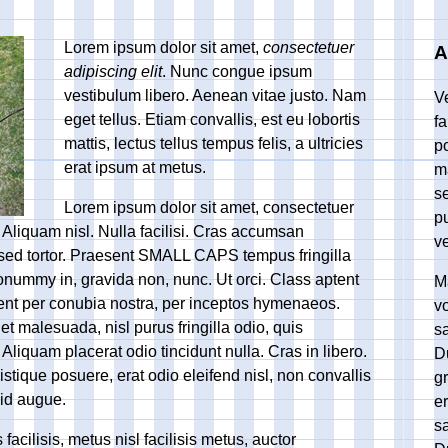
Lorem ipsum dolor sit amet,
consectetuer
A
adipiscing elit
. Nunc congue ipsum
vestibulum libero. Aenean vitae justo. Nam
V
eget tellus. Etiam convallis, est eu lobortis
fa
mattis, lectus tellus tempus felis, a ultricies
p
erat ipsum at metus.
m
se
Lorem ipsum dolor sit amet, consectetuer
p
. Aliquam nisl. Nulla facilisi. Cras accumsan
v
sed tortor. Praesent
SMALL CAPS
tempus fringilla
n, nonummy in, gravida non, nunc. Ut orci. Class aptent
M
quent per conubia nostra, per inceptos hymenaeos.
vo
t malesuada, nisl purus fringilla odio, quis
s
Aliquam placerat odio tincidunt nulla. Cras in libero.
Du
tique posuere, erat odio eleifend nisl, non convallis
g
a id augue.
er
s
facilisis, metus nisl facilisis metus, auctor