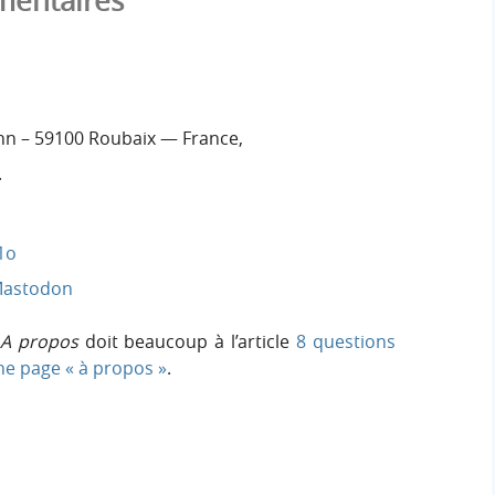
mentaires
nn – 59100 Roubaix — France,
.
1o
astodon
A propos
doit beaucoup à l’article
8 questions
e page « à propos »
.