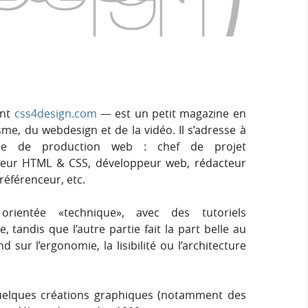
e
e
i
r
g
r
:
n
c
h
ent
css4design.com
— est un petit magazine en
me, du webdesign et de la vidéo. Il s’adresse à
e
ne de production web : chef de projet
ateur HTML & CSS, développeur web, rédacteur
r
éférenceur, etc.
orientée «technique», avec des tutoriels
tandis que l’autre partie fait la part belle au
 sur l’ergonomie, la lisibilité ou l’architecture
elques créations graphiques (notamment des