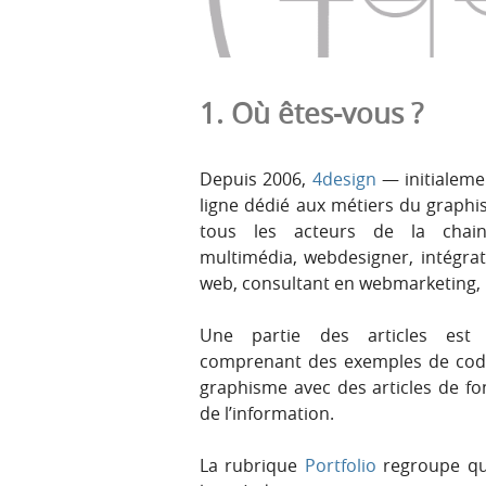
r
e
i
n
n
u
c
1. Où êtes-vous ?
i
p
a
Depuis 2006,
4design
— initialem
l
ligne dédié aux métiers du graphis
e
tous les acteurs de la chai
multimédia, webdesigner, intégr
web, consultant en webmarketing, r
Une partie des articles est 
comprenant des exemples de code, 
graphisme avec des articles de fond
de l’information.
La rubrique
Portfolio
regroupe qu