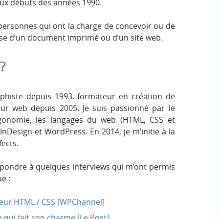
aux débuts des années 1990.
 personnes qui ont la charge de concevoir ou de
gisse d’un document imprimé ou d’un site web.
?
aphiste depuis 1993, formateur en création de
eur web depuis 2005. Je suis passionné par le
rgonomie, les langages du web (HTML, CSS et
 InDesign et WordPress. En 2014, je m’initie à la
fects.
répondre à quelques interviews qui m’ont permis
e :
ateur HTML / CSS [WPChannel]
e qui fait son charme [Le Post]