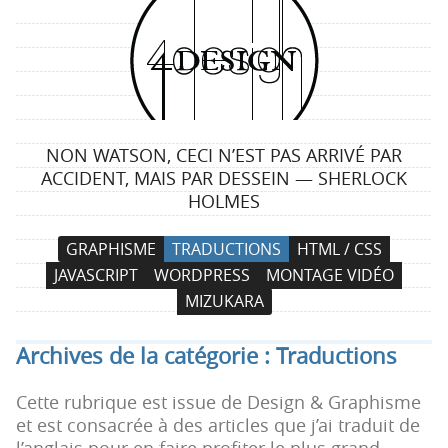
4
d
e
NON WATSON, CECI N’EST PAS ARRIVÉ PAR
s
ACCIDENT, MAIS PAR DESSEIN — SHERLOCK
HOLMES
i
N
A
GRAPHISME
TRADUCTIONS
HTML / CSS
g
a
l
JAVASCRIPT
WORDPRESS
MONTAGE VIDÉO
v
l
n
MIZUKARA
i
e
g
r
Archives de la catégorie :
Traductions
a
a
t
u
Cette rubrique est issue de Design & Graphisme
i
c
et est consacrée à des articles que j’ai traduit de
o
o