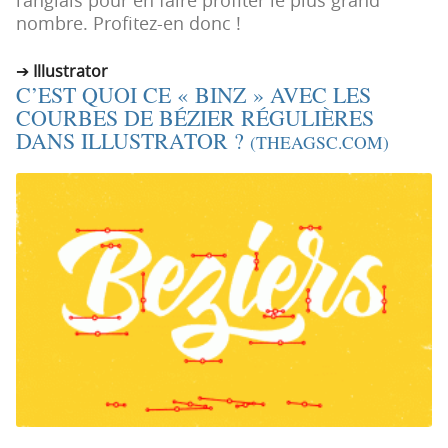
l’anglais pour en faire profiter le plus grand
n
n
nombre. Profitez-en donc !
p
t
r
e
Illustrator
i
n
C’EST QUOI CE « BINZ » AVEC LES
n
u
COURBES DE BÉZIER RÉGULIÈRES
c
DANS ILLUSTRATOR ?
(THEAGSC.COM)
i
p
a
l
e