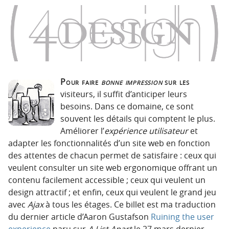
o
o
n
n
p
t
r
e
i
n
n
u
c
Pour faire
bonne impression
sur les
i
visiteurs, il suffit d’anticiper leurs
p
besoins. Dans ce domaine, ce sont
a
souvent les détails qui comptent le plus.
l
Améliorer l’
expérience utilisateur
et
e
adapter les fonctionnalités d’un site web en fonction
des attentes de chacun permet de satisfaire : ceux qui
veulent consulter un site web ergonomique offrant un
contenu facilement accessible ; ceux qui veulent un
design attractif ; et enfin, ceux qui veulent le grand jeu
avec
Ajax
à tous les étages. Ce billet est ma traduction
du dernier article d’Aaron Gustafson
Ruining the user
experience
paru sur
A List Apart
le 27 mars dernier.