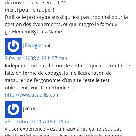
découvert ce site en fait ^^ .
merci pour le rappel !
j’utilise le prototype aussi qui est pas trop mal pour la
gestion des évenements, et qui integre le fameux
getElementByClassName .
JF Nogier
dit :
9 février 2008 à 19 h 57 min
Indépendamment de tous les efforts qui pourront être
faits en terme de codage, la meilleure façon de
s’assurer de l’ergonomie d’un site reste le test
utilisateur, voir la méthode sur
http://www.usabilis.com
jilo
dit :
26 octobre 2011 à 18 h 21 min
« user experience » est un faux-amis ça ne veut pas
dire l’expérience de l’utilisateur en français, comme