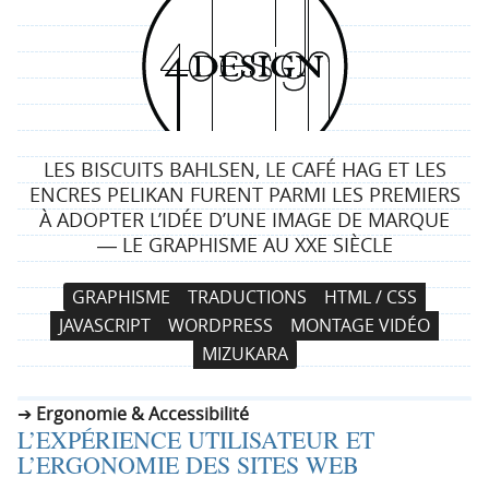
4
d
e
LES BISCUITS BAHLSEN, LE CAFÉ HAG ET LES
s
ENCRES PELIKAN FURENT PARMI LES PREMIERS
À ADOPTER L’IDÉE D’UNE IMAGE DE MARQUE
i
― LE GRAPHISME AU XXE SIÈCLE
g
N
A
GRAPHISME
TRADUCTIONS
HTML / CSS
a
l
n
JAVASCRIPT
WORDPRESS
MONTAGE VIDÉO
v
l
MIZUKARA
i
e
g
r
Ergonomie & Accessibilité
a
a
L’EXPÉRIENCE UTILISATEUR ET
t
u
L’ERGONOMIE DES SITES WEB
i
c