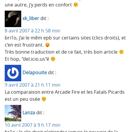
une autre, j’y perds en confort
xk_liber
dit :
8 avril 2007 à 22 h 58 min
bri1o, j’ai le mêm epb sur certains sites (clics droits), et
c’en est frustrant.
Très bonne traduction et de ce fait, très bon article
Et hop, "del.icio.us"é
Delapouite
dit :
9 avril 2007 à 21 h 11 min
La comparaison entre Arcade Fire et les Fatals Picards
est un peu osée
Lanza
dit :
10 avril 2007 à 9 h 17 min
br1o : le clic droit n’attendra jamais le pouvoir de la