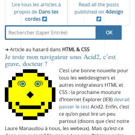
Lire tous les articles à
Read all the posts
e
propos de
Dans tes
published on
4design
cordes
c
R
d
e
a
h
c
n
Article au hasard dans
HTML & CSS
h
s
L
e
Je teste mon navigateur sous Acid2, c’est
e
4
grave, docteur ?
e
r
d
r
C’est une bonne nouvelle pour
c
e
tous les webdesigners et
s
h
s
c
autres intégrateurs HTML et
e
i
CSS : la prochaine mouture
t
r
g
h
d’Internet Explorer (IE8)
devrait
:
n
passer le test
Acid2. Enfin, c’est
u
e
ce qu’on peut lire un peu
t
partout (disons que c’est notre
r
Laure Manaudou à nous, les webeux). Mais qu’est-ce