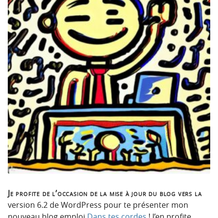
p
t
r
e
i
n
n
u
c
i
p
a
l
e
Je profite de l’occasion de la mise à jour du blog vers la
version 6.2 de WordPress pour te présenter mon
nouveau blog emploi
Dans tes cordes
! J’en profite