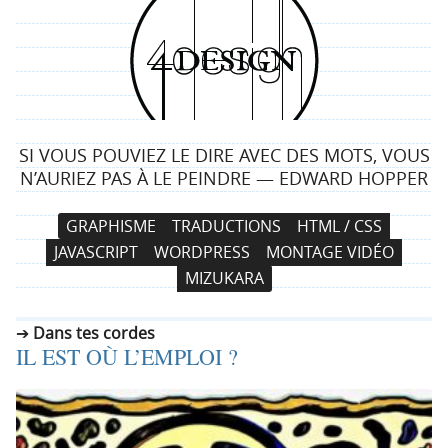
4
d
e
SI VOUS POUVIEZ LE DIRE AVEC DES MOTS, VOUS
s
N’AURIEZ PAS À LE PEINDRE — EDWARD HOPPER
i
N
A
GRAPHISME
TRADUCTIONS
HTML / CSS
a
l
g
JAVASCRIPT
WORDPRESS
MONTAGE VIDÉO
v
l
MIZUKARA
i
e
n
g
r
Dans tes cordes
a
a
IL EST OÙ L’EMPLOI ?
t
u
i
c
o
o
n
n