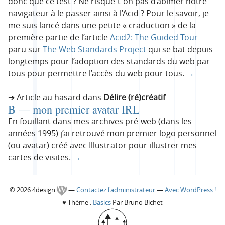
o
donc que ce test ? Ne risque-t-on pas d’abimer notre
navigateur à le passer ainsi à l’Acid ? Pour le savoir, je
r
me suis lancé dans une petite « craduction » de la
première partie de l’article
Acid2: The Guided Tour
i
paru sur
The Web Standards Project
qui se bat depuis
longtemps pour l’adoption des standards du web par
e
tous pour permettre l’accès du web pour tous.
→
l
Article au hasard dans
Délire (ré)créatif
L
B — mon premier avatar IRL
s
En fouillant dans mes archives pré-web (dans les
e
années 1995) j’ai retrouvé mon premier logo personnel
(ou avatar) créé avec Illustrator pour illustrer mes
s
cartes de visites.
→
t
C
© 2026 4design
—
Contactez l'administrateur
—
Avec WordPress !
u
♥
Thème :
Basics
Par Bruno Bichet
o
t