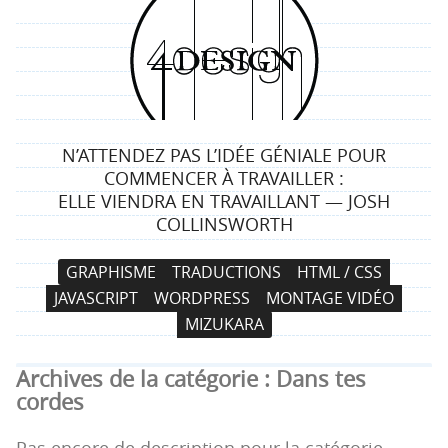
4
d
e
N’ATTENDEZ PAS L’IDÉE GÉNIALE POUR
s
COMMENCER À TRAVAILLER :
ELLE VIENDRA EN TRAVAILLANT — JOSH
i
COLLINSWORTH
g
N
A
GRAPHISME
TRADUCTIONS
HTML / CSS
a
l
n
JAVASCRIPT
WORDPRESS
MONTAGE VIDÉO
v
l
MIZUKARA
i
e
g
r
Archives de la catégorie :
Dans tes
a
a
cordes
t
u
i
c