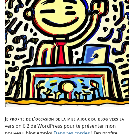
p
t
r
e
i
n
n
u
c
i
p
a
l
e
Je profite de l’occasion de la mise à jour du blog vers la
version 6.2 de WordPress pour te présenter mon
nouveau blog emploi
Dans tes cordes
! J’en profite