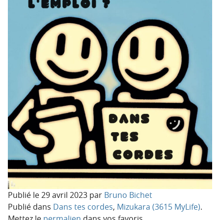
Publié le
29 avril 2023
par
Bruno Bichet
Publié dans
Dans tes cordes
,
Mizukara (3615 MyLife)
.
Mettez le
permalien
dans vos favoris.