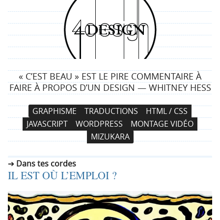
4
d
e
« C’EST BEAU » EST LE PIRE COMMENTAIRE À
s
FAIRE À PROPOS D’UN DESIGN — WHITNEY HESS
i
N
A
GRAPHISME
TRADUCTIONS
HTML / CSS
a
l
g
JAVASCRIPT
WORDPRESS
MONTAGE VIDÉO
v
l
MIZUKARA
i
e
n
g
r
Dans tes cordes
a
a
IL EST OÙ L’EMPLOI ?
t
u
i
c
o
o
n
n