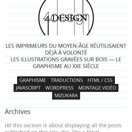
4
d
e
LES IMPRIMEURS DU MOYEN-ÂGE RÉUTILISAIENT
s
DÉJÀ À VOLONTÉ
LES ILLUSTRATIONS GRAVÉES SUR BOIS ― LE
i
GRAPHISME AU XXE SIÈCLE
g
N
A
GRAPHISME
TRADUCTIONS
HTML / CSS
a
l
n
JAVASCRIPT
WORDPRESS
MONTAGE VIDÉO
v
l
MIZUKARA
i
e
g
r
Archives
a
a
t
u
Hi! this section is about displaying all the posts
i
c