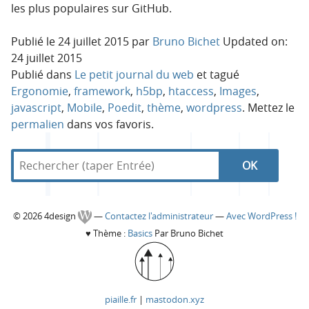
les plus populaires sur GitHub.
Publié le
24 juillet 2015
par
Bruno Bichet
Updated on:
24 juillet 2015
Publié dans
Le petit journal du web
et tagué
Ergonomie
,
framework
,
h5bp
,
htaccess
,
Images
,
javascript
,
Mobile
,
Poedit
,
thème
,
wordpress
. Mettez le
permalien
dans vos favoris.
R
d
R
e
a
c
n
e
h
s
C
© 2026 4design
—
Contactez l'administrateur
—
Avec WordPress !
e
4
c
♥
Thème :
Basics
Par Bruno Bichet
r
d
o
c
e
h
h
s
l
e
e
i
piaille.fr
|
mastodon.xyz
r
g