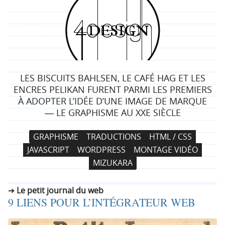
4
d
e
LES BISCUITS BAHLSEN, LE CAFÉ HAG ET LES
s
ENCRES PELIKAN FURENT PARMI LES PREMIERS
À ADOPTER L’IDÉE D’UNE IMAGE DE MARQUE
i
― LE GRAPHISME AU XXE SIÈCLE
g
N
A
GRAPHISME
TRADUCTIONS
HTML / CSS
a
l
n
JAVASCRIPT
WORDPRESS
MONTAGE VIDÉO
v
l
MIZUKARA
i
e
g
r
Le petit journal du web
a
a
9 LIENS POUR L’INTÉGRATEUR WEB
t
u
i
c