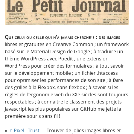
o
o
n
n
p
t
r
e
i
n
Que celui ou celle qui n’a jamais cherché·e : des images
n
u
libres et gratuites en Creative Common ; un framework
c
basé sur le Material Design de Google ; à traduire un
i
thème WordPress avec Poedit ; une extension
p
WordPress pour créer des formulaires ; à tout savoir
a
sur le développement mobile ; un fichier .htaccess
l
pour optimiser les performances de son site ; à faire
e
des grilles à la Flexbox, sans flexbox ; à savoir si les
règles de l’ergonomie web du XXe siècles sont toujours
respectables ; à connaitre le classement des projets
Javascript les plus populaires sur GitHub me jette la
première souris sans fil !
In Pixel I Trust
— Trouver de jolies images libres et