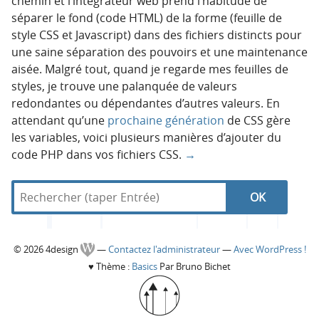
chemin et l’intégrateur web prend l’habitude de
séparer le fond (code HTML) de la forme (feuille de
style CSS et Javascript) dans des fichiers distincts pour
une saine séparation des pouvoirs et une maintenance
aisée. Malgré tout, quand je regarde mes feuilles de
styles, je trouve une palanquée de valeurs
redondantes ou dépendantes d’autres valeurs. En
attendant qu’une
prochaine génération
de CSS gère
les variables, voici plusieurs manières d’ajouter du
code PHP dans vos fichiers CSS.
→
R
d
N
R
e
a
c
n
a
e
h
s
C
© 2026 4design
—
Contactez l'administrateur
—
Avec WordPress !
e
4
v
c
♥
Thème :
Basics
Par Bruno Bichet
r
d
o
c
e
i
h
h
s