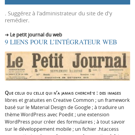
p
t
r
e
. Suggérez à l'administrateur du site de d'y
i
n
remédier.
n
u
c
Le petit journal du web
9 LIENS POUR L’INTÉGRATEUR WEB
i
p
a
l
e
Que celui ou celle qui n’a jamais cherché·e : des images
libres et gratuites en Creative Common ; un framework
basé sur le Material Design de Google ; à traduire un
thème WordPress avec Poedit ; une extension
WordPress pour créer des formulaires ; à tout savoir
sur le développement mobile ; un fichier .htaccess