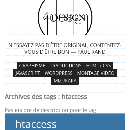
4
d
e
N’ESSAYEZ PAS D’ÊTRE ORIGINAL, CONTENTEZ-
s
VOUS D’ÊTRE BON — PAUL RAND
i
N
A
GRAPHISME
TRADUCTIONS
HTML / CSS
a
l
g
JAVASCRIPT
WORDPRESS
MONTAGE VIDÉO
v
l
MIZUKARA
i
e
n
g
r
Archives des tags :
htaccess
a
a
t
u
Pas encore de description pour le tag
i
c
htaccess
o
o
n
n