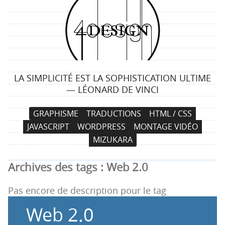
4
d
e
LA SIMPLICITÉ EST LA SOPHISTICATION ULTIME
s
— LÉONARD DE VINCI
i
N
A
GRAPHISME
TRADUCTIONS
HTML / CSS
a
l
g
JAVASCRIPT
WORDPRESS
MONTAGE VIDÉO
v
l
MIZUKARA
i
e
n
g
r
Archives des tags :
Web 2.0
a
a
t
u
Pas encore de description pour le tag
i
c
Web 2.0
o
o
n
n