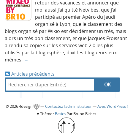
retour des vacances et annoncer que
moi aussi j’ai quitté Netvibes, que j’ai
participé au premier Apéro du Jeudi
organisé à Lyon, que le classement des
blogs organisé par Wikio est décidément un très, mais
alors un très bon classement, et que Jacques Froissant
a rendu sa copie sur les services web 2.0 les plus
utilisés par la blogosphère, dixit les blogueurs eux-
mêmes.
→
Articles précédents
N
R
d
R
e
a
a
c
n
e
h
s
v
C
© 2026 4design
—
Contactez l'administrateur
—
Avec WordPress !
e
4
c
♥
Thème :
Basics
Par Bruno Bichet
r
d
i
o
c
e
h
g
h
s