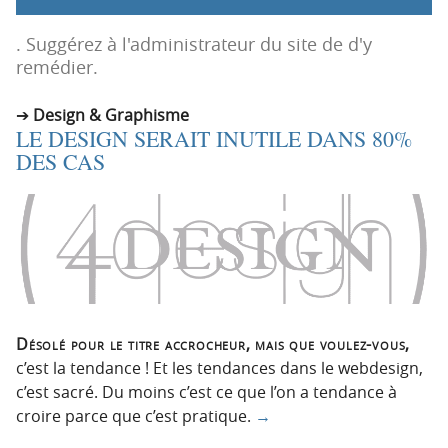
p
t
r
e
. Suggérez à l'administrateur du site de d'y
i
n
remédier.
n
u
c
Design & Graphisme
LE DESIGN SERAIT INUTILE DANS 80%
i
DES CAS
p
a
l
e
Désolé pour le titre accrocheur, mais que voulez-vous,
c’est la tendance ! Et les tendances dans le webdesign,
c’est sacré. Du moins c’est ce que l’on a tendance à
croire parce que c’est pratique.
→