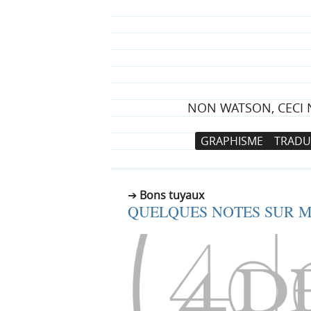
NON WATSON, CECI N
N
A
GRAPHISME
TRADU
a
l
v
l
i
e
Bons tuyaux
g
r
QUELQUES NOTES SUR M
a
a
t
u
i
c
o
o
n
n
p
t