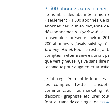
3 500 abonnés sans tricher,
Le nombre des abonnés à mon com
« seulement » 1 500 abonnés. Ce c
abonnés par jour en moyenne depu
désabonnements (
unfollow
) et 
l’ensemble représente environ 20% 
200 abonnés si j’avais suivi syst
brit.ney alone
). Pour le reste, j’a
comptes Twitter à suivre qui ont p
que vertigineuse. Ça va sans dire ma
technique pour augmenter articif
Je fais régulièrement le tour des
les comptes Twitter francop
communication, au marketing inte
d’accord), graphiste, etc. Bref, to
font la trame de ce blog et de
css 4