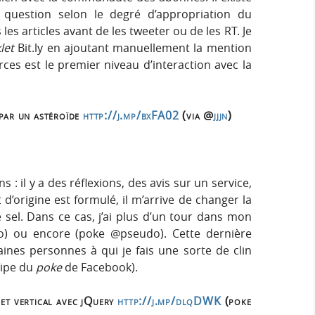
e question selon le degré d’appropriation du
 les articles avant de les tweeter ou de les RT. Je
let
Bit.ly en ajoutant manuellement la mention
rces est le premier niveau d’interaction avec la
 par un astéroïde
http://j.mp/bxFA02
(via @
jjjn
)
s : il y a des réflexions, des avis sur un service,
 d’origine est formulé, il m’arrive de changer la
sel. Dans ce cas, j’ai plus d’un tour dans mon
o) ou encore (poke @pseudo). Cette dernière
aines personnes à qui je fais une sorte de clin
ncipe du
poke
de Facebook).
et vertical avec jQuery
http://j.mp/dlqDWK
(poke