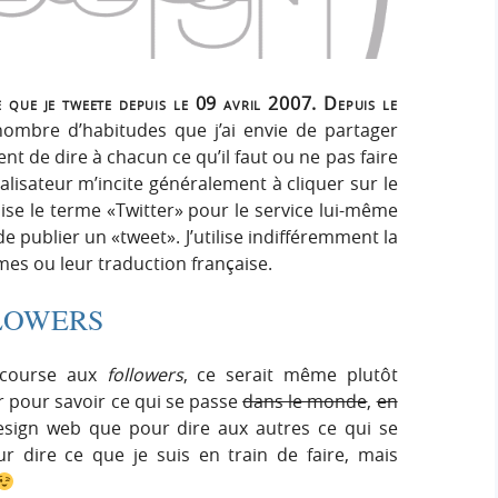
e
e
i
r
g
r
:
n
 que je tweete depuis le 09 avril 2007. Depuis le
c
nombre d’habitudes que j’ai envie de partager
nt de dire à chacun ce qu’il faut ou ne pas faire
h
ralisateur m’incite généralement à cliquer sur le
ilise le terme «Twitter» pour le service lui-même
e
de publier un «tweet». J’utilise indifféremment la
mes ou leur traduction française.
r
LOWERS
e course aux
followers
, ce serait même plutôt
er pour savoir ce qui se passe
dans le monde
,
en
ign web que pour dire aux autres ce qui se
r dire ce que je suis en train de faire, mais