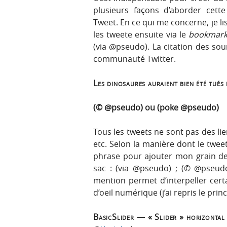
plusieurs façons d’aborder cett
Tweet. En ce qui me concerne, je lis
les tweete ensuite via le
bookmark
(via @pseudo). La citation des sou
communauté Twitter.
Les dinosaures auraient bien été tués
(© @pseudo) ou (poke @pseudo)
Tous les tweets ne sont pas des lien
etc. Selon la manière dont le tweet
phrase pour ajouter mon grain de 
sac : (via @pseudo) ; (© @pseud
mention permet d’interpeller cert
d’oeil numérique (j’ai repris le pri
BasicSlider — « Slider » horizontal 