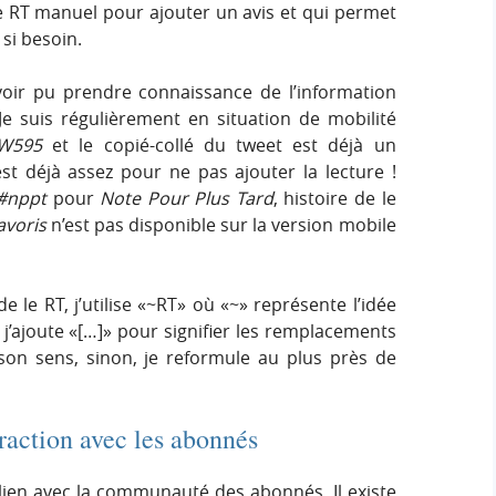
le RT manuel pour ajouter un avis et qui permet
 si besoin.
avoir pu prendre connaissance de l’information
 Je suis régulièrement en situation de mobilité
nW595
et le copié-collé du tweet est déjà un
est déjà assez pour ne pas ajouter la lecture !
#nppt
pour
Note Pour Plus Tard
, histoire de le
avoris
n’est pas disponible sur la version mobile
e le RT, j’utilise «~RT» où «~» représente l’idée
 j’ajoute «[…]» pour signifier les remplacements
son sens, sinon, je reformule au plus près de
eraction avec les abonnés
 lien avec la communauté des abonnés. Il existe