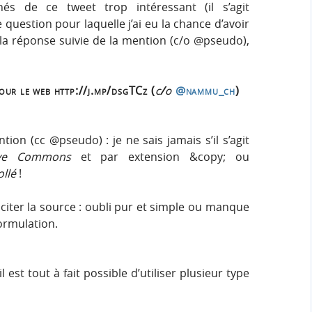
és de ce tweet trop intéressant (il s’agit
uestion pour laquelle j’ai eu la chance d’avoir
 la réponse suivie de la mention (c/o @pseudo),
our le web http://j.mp/dsgTCz (
c/o
@nammu_ch
)
tion (cc @pseudo) : je ne sais jamais s’il s’agit
ive Commons
et par extension &copy; ou
llé
!
s citer la source : oubli pur et simple ou manque
ormulation.
l est tout à fait possible d’utiliser plusieur type