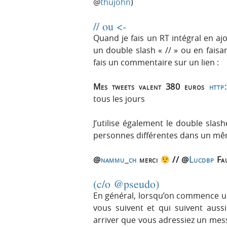
@
thujohn
)
// ou <-
Quand je fais un RT intégral en aj
un double slash « // » ou en faisan
fais un commentaire sur un lien :
Mes tweets valent 380 euros
http
tous les jours
J’utilise également le double slas
personnes différentes dans un mê
@
nammu_ch
merci
// @
Lucdbp
Fau
(c/o @pseudo)
En général, lorsqu’on commence u
vous suivent et qui suivent auss
arriver que vous adressiez un mes