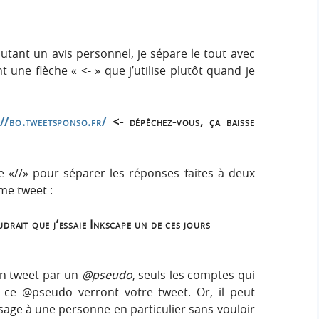
outant un avis personnel, je sépare le tout avec
t une flèche « <- » que j’utilise plutôt quand je
://bo.tweetsponso.fr/
<- dépêchez-vous, ça baisse
he «//» pour séparer les réponses faites à deux
me tweet :
drait que j’essaie Inkscape un de ces jours
n tweet par un
@pseudo
, seuls les comptes qui
i ce @pseudo verront votre tweet. Or, il peut
sage à une personne en particulier sans vouloir