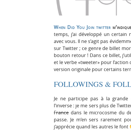
r
e
i
n
n
u
c
When Did You Join twitter
m’indique
i
temps, j’ai développé un certain 
p
avec vous. Il ne s’agit pas évidemme
a
sur Twitter ; ce genre de billet mo
l
bouton retour ! Dans ce billet, j’ut
e
et le verbe «tweeter» pour l’action 
version originale pour certains ter
FOLLOWINGS & FOL
Je ne participe pas à la grand
l’inverse : je me sers plus de Twitt
France
dans le microcosme du des
passe. Je m’en sers rarement pou
j’apprécie quand les autres le font