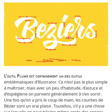
n
n
p
t
r
e
i
n
n
u
c
i
p
a
l
e
L’outil Plume est certainement un des outils
emblématiques d’Illustrator. Ce n’est pas le plus simple
à maîtriser, mais avec un peu d’habitude, d’astuce et
d’espièglerie on parvient généralement à s’en sortir.
Une fois qu’on a pris le coup de main, les courbes de
Bézier sont un vrai plaisir. Toutefois, s’il y a une chose