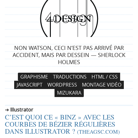
4
d
e
NON WATSON, CECI N’EST PAS ARRIVÉ PAR
s
ACCIDENT, MAIS PAR DESSEIN — SHERLOCK
HOLMES
i
N
A
GRAPHISME
TRADUCTIONS
HTML / CSS
g
a
l
JAVASCRIPT
WORDPRESS
MONTAGE VIDÉO
v
l
n
MIZUKARA
i
e
g
r
Illustrator
a
a
C’EST QUOI CE « BINZ » AVEC LES
t
u
COURBES DE BÉZIER RÉGULIÈRES
i
c
DANS ILLUSTRATOR ?
(THEAGSC.COM)
o
o