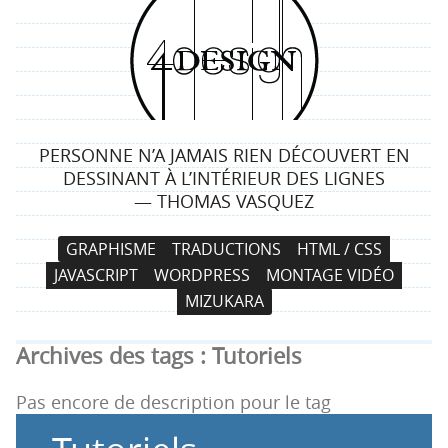
4
d
e
PERSONNE N’A JAMAIS RIEN DÉCOUVERT EN
s
DESSINANT À L’INTÉRIEUR DES LIGNES
— THOMAS VASQUEZ
i
N
A
GRAPHISME
TRADUCTIONS
HTML / CSS
g
a
l
JAVASCRIPT
WORDPRESS
MONTAGE VIDÉO
v
l
n
MIZUKARA
i
e
g
r
Archives des tags :
Tutoriels
a
a
t
u
Pas encore de description pour le tag
i
c
o
o