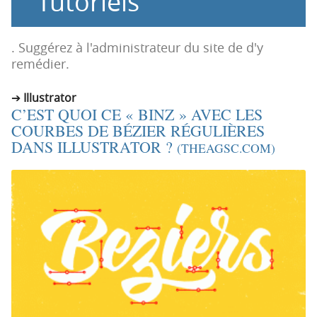
Tutoriels
n
n
p
t
r
e
. Suggérez à l'administrateur du site de d'y
i
n
remédier.
n
u
c
Illustrator
C’EST QUOI CE « BINZ » AVEC LES
i
COURBES DE BÉZIER RÉGULIÈRES
p
DANS ILLUSTRATOR ?
a
(THEAGSC.COM)
l
e