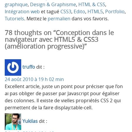
graphique
,
Design & Graphisme
,
HTML & CSS
,
Intégration web
et tagué
CSS3
,
Edito
,
HTML5
,
Portfolio
,
Tutoriels
. Mettez le
permalien
dans vos favoris.
78 thoughts on “Conception dans le
navigateur avec HTML5 & CSS3
(amélioration progressive)”
truffo
dit :
24 août 2010 à 19 h 02 min
Excellent article, juste un point pour préciser que l’on
ai pas obliger de passer par Javascript pour égaliser
des colonnes. Il existe de vielles propriétés CSS 2 qui
permettent de la faire display:table-cell.
Yukilas
dit :