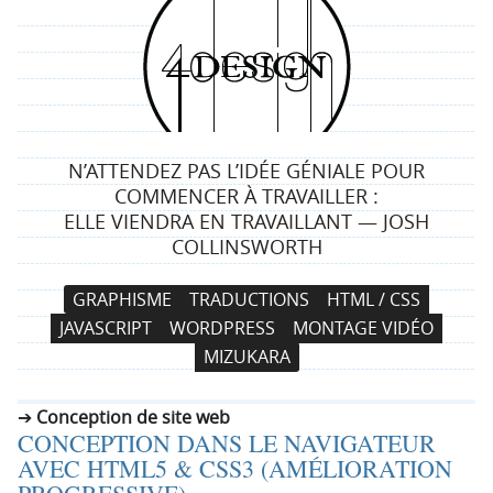
4
d
e
N’ATTENDEZ PAS L’IDÉE GÉNIALE POUR
s
COMMENCER À TRAVAILLER :
ELLE VIENDRA EN TRAVAILLANT — JOSH
i
COLLINSWORTH
g
N
A
GRAPHISME
TRADUCTIONS
HTML / CSS
a
l
n
JAVASCRIPT
WORDPRESS
MONTAGE VIDÉO
v
l
MIZUKARA
i
e
g
r
Conception de site web
a
a
CONCEPTION DANS LE NAVIGATEUR
t
u
AVEC HTML5 & CSS3 (AMÉLIORATION
i
c