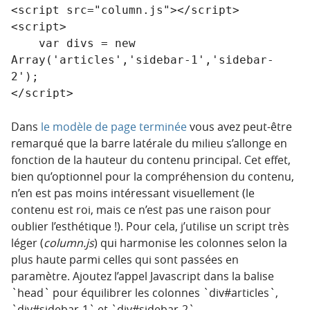
<script src="column.js"></script>

<script>

    var divs = new 
Array('articles','sidebar-1','sidebar-
2');

Dans
le modèle de page terminée
vous avez peut-être
remarqué que la barre latérale du milieu s’allonge en
fonction de la hauteur du contenu principal. Cet effet,
bien qu’optionnel pour la compréhension du contenu,
n’en est pas moins intéressant visuellement (le
contenu est roi, mais ce n’est pas une raison pour
oublier l’esthétique !). Pour cela, j’utilise un script très
léger (
column.js
) qui harmonise les colonnes selon la
plus haute parmi celles qui sont passées en
paramètre. Ajoutez l’appel Javascript dans la balise
`head` pour équilibrer les colonnes `div#articles`,
`div#sidebar-1` et `div#sidebar-2`.