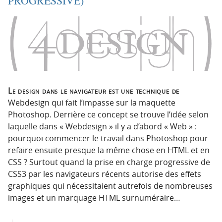
PROGRESSIVE)
o
o
n
n
p
t
r
e
i
n
n
u
c
i
Le design dans le navigateur est une technique de
p
Webdesign qui fait l’impasse sur la maquette
a
Photoshop. Derrière ce concept se trouve l’idée selon
l
laquelle dans « Webdesign » il y a d’abord « Web » :
e
pourquoi commencer le travail dans Photoshop pour
refaire ensuite presque la même chose en HTML et en
CSS ? Surtout quand la prise en charge progressive de
CSS3 par les navigateurs récents autorise des effets
graphiques qui nécessitaient autrefois de nombreuses
images et un marquage HTML surnuméraire…