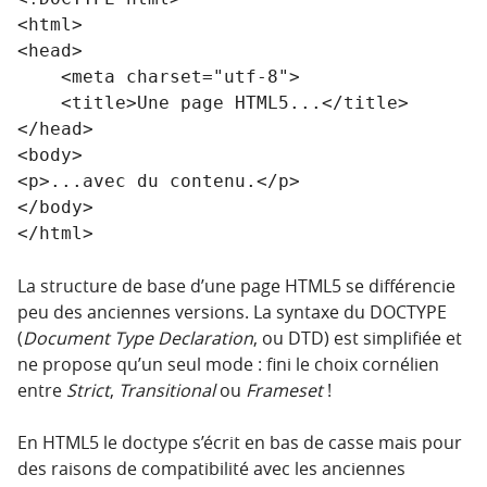
<html>

<head>

    <meta charset="utf-8">

    <title>Une page HTML5...</title>

</head>

<body>

<p>...avec du contenu.</p>

</body>

La structure de base d’une page HTML5 se différencie
peu des anciennes versions. La syntaxe du DOCTYPE
(
Document Type Declaration
, ou DTD) est simplifiée et
ne propose qu’un seul mode : fini le choix cornélien
entre
Strict
,
Transitional
ou
Frameset
!
En HTML5 le doctype s’écrit en bas de casse mais pour
des raisons de compatibilité avec les anciennes