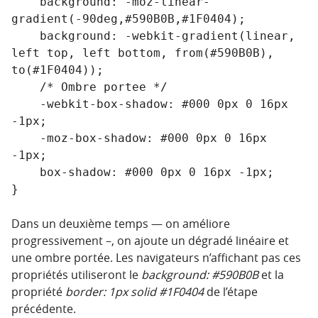
    background: -moz-linear-
gradient(-90deg,#590B0B,#1F0404);

    background: -webkit-gradient(linear, 
left top, left bottom, from(#590B0B), 
to(#1F0404));

    /* Ombre portee */

    -webkit-box-shadow: #000 0px 0 16px 
-1px;

    -moz-box-shadow: #000 0px 0 16px 
-1px;

    box-shadow: #000 0px 0 16px -1px;

Dans un deuxième temps — on améliore
progressivement –, on ajoute un dégradé linéaire et
une ombre portée. Les navigateurs n’affichant pas ces
propriétés utiliseront le
background: #590B0B
et la
propriété
border: 1px solid #1F0404
de l’étape
précédente.