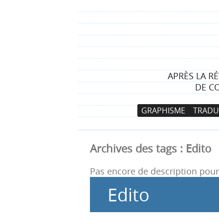
APRÈS LA R
DE C
N
A
GRAPHISME
TRADU
a
l
v
l
i
e
Archives des tags :
Edito
g
r
a
a
Pas encore de description pour 
t
u
Edito
i
c
o
o
n
n