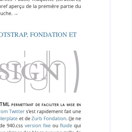
 bref aperçu de la première partie du
bouche.
→
TSTRAP, FONDATION ET
ML permettant de faciliter la mise en
rom Twitter
s’est rapidement fait une
lerplate
et de
Zurb Fondation
. (Je ne
de 940.css
version fixe
ou
fluide
qui