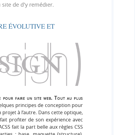
h
 site de d'y remédier.
h
s
e
e
i
r
g
E ÉVOLUTIVE ET
r
:
n
c
h
e
r
le pour faire un site web. Tout au plus
elques principes de conception pour
projet à l’autre. Dans cette optique,
ait profiter de son expérience avec
CSS fait la part belle aux règles CSS
arties : base, maquette (structure),