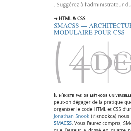
. Suggérez à l'administrateur du
p
t
r
e
HTML & CSS
i
n
SMACSS — ARCHITECTUR
n
u
MODULAIRE POUR CSS
c
i
p
a
l
e
Il n’existe pas de méthode universel
peut-on dégager de la pratique qu
organiser le code HTML et CSS d’un 
Jonathan Snook
(@snookca) nous f
SMACSS
. Vous l’aurez compris, SMA
que l’auteur a divisé en quatre p