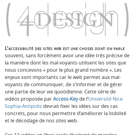
n
n
p
t
r
e
i
n
n
u
c
i
L’accessibilité des sites web est une choses dont on parle
p
souvent, sans forcément avoir une idée très précise de
a
la manière dont les mal-voyants utilisent les sites que
l
nous concevons « pour le plus grand nombre ». Les
e
enjeux sont importants car le web permet aux mal-
voyants de communiquer, de s’informer et de gérer
une partie de leur vie quotidienne. Cette série de
vidéos proposée par
Access-Key
de l’
Université Nice
Sophia-Antipolis
devrait fixer les idées sur des cas
concrets, pour nous permettre d’améliorer la lisibilité
et le décodage de nos sites web.
Ces 11 vidéos en libre-accès illustrent de manière