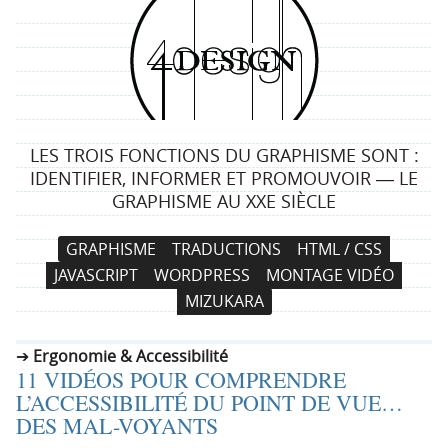
4
d
e
LES TROIS FONCTIONS DU GRAPHISME SONT :
s
IDENTIFIER, INFORMER ET PROMOUVOIR ― LE
GRAPHISME AU XXE SIÈCLE
i
N
A
GRAPHISME
TRADUCTIONS
HTML / CSS
g
a
l
JAVASCRIPT
WORDPRESS
MONTAGE VIDÉO
v
l
n
MIZUKARA
i
e
g
r
Ergonomie & Accessibilité
a
a
11 VIDÉOS POUR COMPRENDRE
t
u
L’ACCESSIBILITÉ DU POINT DE VUE…
i
c
DES MAL-VOYANTS
o
o