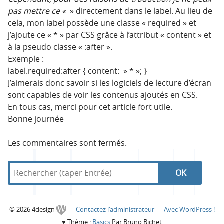
pas mettre ce «
» directement dans le label. Au lieu de
cela, mon label possède une classe « required » et
j’ajoute ce « * » par CSS grâce à l’attribut « content » et
à la pseudo classe « :after ».
Exemple :
label.required:after { content: » * »; }
J’aimerais donc savoir si les logiciels de lecture d’écran
sont capables de voir les contenus ajoutés en CSS.
En tous cas, merci pour cet article fort utile.
Bonne journée
Les commentaires sont fermés.
R
d
R
e
a
c
n
e
h
s
C
© 2026 4design
—
Contactez l'administrateur
—
Avec WordPress !
e
4
c
♥
Thème :
Basics
Par Bruno Bichet