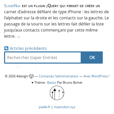
SliderNav
est un plugin jQuery qui permet de créer un
carnet d’adresse défilant de type iPhone : les lettres de
l’alphabet sur la droite et les contacts sur la gauche. Le
passage de la souris sur les lettres fait défiler la liste
jusqu’aux contacts commençant par cette même
lettre.
→
Articles précédents
N
R
d
R
e
a
a
c
n
e
h
s
v
C
© 2026 4design
—
Contactez l'administrateur
—
Avec WordPress !
e
4
c
♥
Thème :
Basics
Par Bruno Bichet
r
d
i
o
c
e
h
g
h
s
l
e
e
i
piaille.fr
|
mastodon.xyz
a
r
g