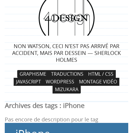
4
d
e
NON WATSON, CECI N’EST PAS ARRIVÉ PAR
s
ACCIDENT, MAIS PAR DESSEIN — SHERLOCK
HOLMES
i
N
A
GRAPHISME
TRADUCTIONS
HTML / CSS
g
a
l
JAVASCRIPT
WORDPRESS
MONTAGE VIDÉO
v
l
n
MIZUKARA
i
e
g
r
Archives des tags :
iPhone
a
a
t
u
Pas encore de description pour le tag
i
c
o
o