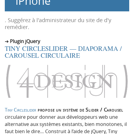
iPhone
n
n
p
t
r
e
. Suggérez à l'administrateur du site de d'y
i
n
remédier.
n
u
c
Plugin jQuery
TINY CIRCLESLIDER — DIAPORAMA /
i
CAROUSEL CIRCULAIRE
p
a
l
e
Tiny Circleslider
propose un système de Slider / Carousel
circulaire pour donner aux développeurs web une
alternative aux systèmes existants, bien monotones, il
faut bien le dire… Construit à l’aide de jQuery, Tiny