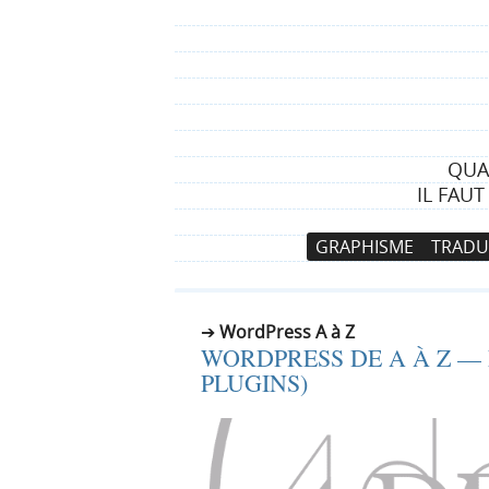
QUA
IL FAU
N
A
GRAPHISME
TRADU
a
l
v
l
i
e
WordPress A à Z
g
r
WORDPRESS DE A À Z —
a
a
PLUGINS)
t
u
i
c
o
o
n
n