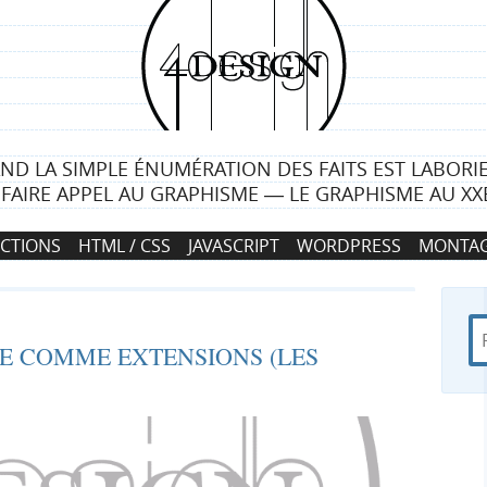
4
d
e
ND LA SIMPLE ÉNUMÉRATION DES FAITS EST LABORIE
s
T FAIRE APPEL AU GRAPHISME ― LE GRAPHISME AU XXE
i
CTIONS
HTML / CSS
JAVASCRIPT
WORDPRESS
MONTAG
g
n
R
d
R
 E COMME EXTENSIONS (LES
e
a
c
n
e
h
s
e
4
c
r
d
c
e