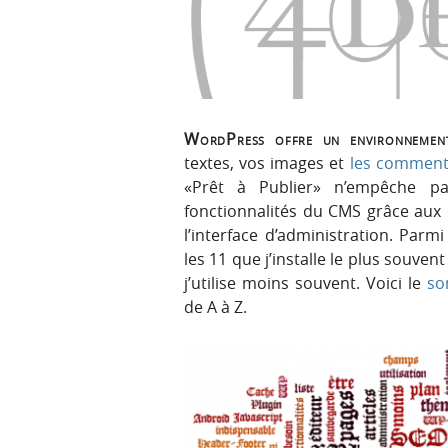
p
t
r
e
i
n
n
u
c
i
WordPress offre un environnement 
p
textes, vos images et
les comment
a
«Prêt à Publier» n’empêche pas
l
fonctionnalités du CMS grâce aux e
e
l’interface d’administration. Parm
les 11 que j’installe le plus souve
j’utilise moins souvent. Voici le
so
de A à Z.