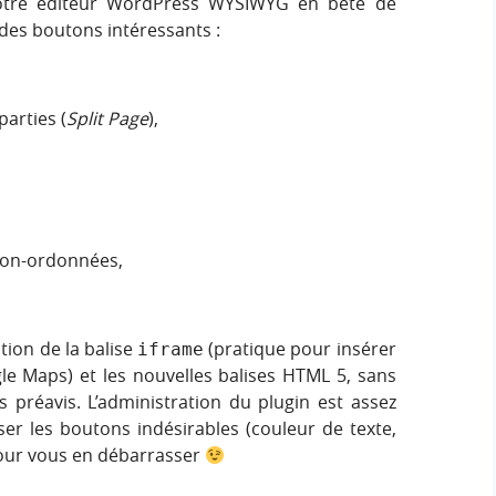
tre éditeur WordPress WYSIWYG en bête de
des boutons intéressants :
parties (
Split Page
),
non-ordonnées,
ation de la balise
(pratique pour insérer
iframe
e Maps) et les nouvelles balises HTML 5, sans
s préavis. L’administration du plugin est assez
isser les boutons indésirables (couleur de texte,
 pour vous en débarrasser