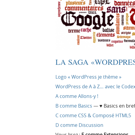
LA SAGA «WORDPRES
Logo « WordPress je thème »
WordPress de A à Z… avec le Code
A comme Allons-y !
B comme Basics
— ♥ Basics en bre
C comme CSS & Composé HTML5
D comme Discussion
Vous lisez :
E comme Extensions