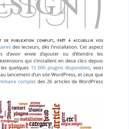
h
h
s
e
e
i
r
g
r
:
n
c
de publication complet, prêt à accueillir vos
aires
des lecteurs, dès l’installation. Cet aspect
h
 d’avoir envie d’ajouter ou d’étendre les
xtensions qui s’installent en deux clics depuis
e
i les quelques
15 000 plugins disponibles
, voici
nt au lancement d’un site WordPress, et ceux que
r
mmaire complet
des 26 articles de WordPress