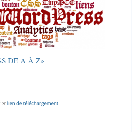
S DE A À Z»
x
f et
lien de téléchargement
.