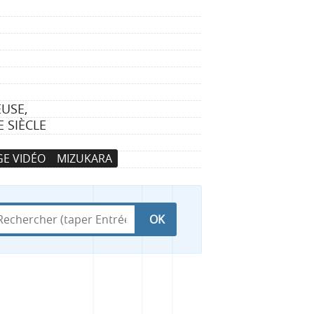
USE,
 SIÈCLE
E VIDÉO
MIZUKARA