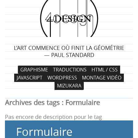
4
d
e
L’ART COMMENCE OÙ FINIT LA GÉOMÉTRIE
s
— PAUL STANDARD
i
N
A
GRAPHISME
TRADUCTIONS
HTML / CSS
a
l
g
JAVASCRIPT
WORDPRESS
MONTAGE VIDÉO
v
l
MIZUKARA
i
e
n
g
r
Archives des tags :
Formulaire
a
a
t
u
Pas encore de description pour le tag
i
c
Formulaire
o
o
n
n