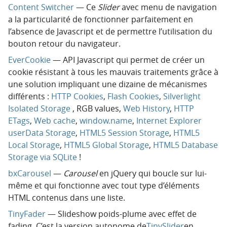
Content Switcher
— Ce
Slider
avec menu de navigation
a la particularité de fonctionner parfaitement en
l’absence de Javascript et de permettre l’utilisation du
bouton retour du navigateur.
EverCookie
— API Javascript qui permet de créer un
cookie résistant à tous les mauvais traitements grâce à
une solution impliquant une dizaine de mécanismes
différents :
HTTP Cookies
,
Flash Cookies
,
Silverlight
Isolated Storage
, RGB values,
Web History
,
HTTP
ETags
,
Web cache
,
window.name
,
Internet Explorer
userData Storage
,
HTML5 Session Storage
,
HTML5
Local Storage
,
HTML5 Global Storage
,
HTML5 Database
Storage via SQLite
!
bxCarousel
—
Carousel
en jQuery qui boucle sur lui-
même et qui fonctionne avec tout type d’éléments
HTML contenus dans une liste.
TinyFader
— Slideshow poids-plume avec effet de
fading. C’est la version autonome de
TinySlider
en