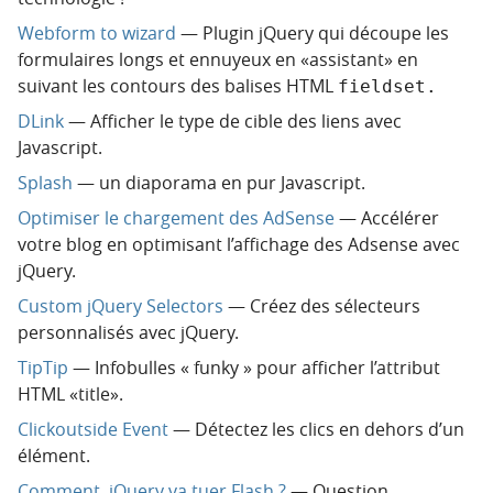
Webform to wizard
— Plugin jQuery qui découpe les
formulaires longs et ennuyeux en «assistant» en
suivant les contours des balises HTML
fieldset.
DLink
— Afficher le type de cible des liens avec
Javascript.
Splash
— un diaporama en pur Javascript.
Optimiser le chargement des AdSense
— Accélérer
votre blog en optimisant l’affichage des Adsense avec
jQuery.
Custom jQuery Selectors
— Créez des sélecteurs
personnalisés avec jQuery.
TipTip
— Infobulles « funky » pour afficher l’attribut
HTML «title».
Clickoutside Event
— Détectez les clics en dehors d’un
élément.
Comment, jQuery va tuer Flash ?
— Question