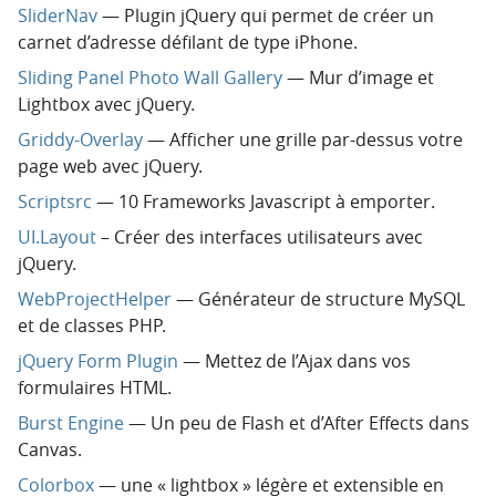
SliderNav
— Plugin jQuery qui permet de créer un
carnet d’adresse défilant de type iPhone.
Sliding Panel Photo Wall Gallery
— Mur d’image et
Lightbox avec jQuery.
Griddy-Overlay
— Afficher une grille par-dessus votre
page web avec jQuery.
Scriptsrc
— 10 Frameworks Javascript à emporter.
UI.Layout
– Créer des interfaces utilisateurs avec
jQuery.
WebProjectHelper
— Générateur de structure MySQL
et de classes PHP.
jQuery Form Plugin
— Mettez de l’Ajax dans vos
formulaires HTML.
Burst Engine
— Un peu de Flash et d’After Effects dans
Canvas.
Colorbox
— une « lightbox » légère et extensible en