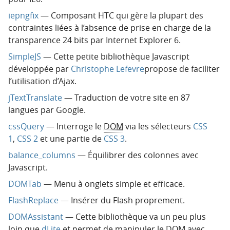
iepngfix
— Composant HTC qui gère la plupart des
contraintes liées à l’absence de prise en charge de la
transparence 24 bits par Internet Explorer 6.
SimpleJS
— Cette petite bibliothèque Javascript
développée par
Christophe Lefevre
propose de faciliter
l’utilisation d’Ajax.
jTextTranslate
— Traduction de votre site en 87
langues par Google.
cssQuery
— Interroge le
DOM
via les sélecteurs
CSS
1
,
CSS 2
et une partie de
CSS 3
.
balance_columns
— Équilibrer des colonnes avec
Javascript.
DOMTab
— Menu à onglets simple et efficace.
FlashReplace
— Insérer du Flash proprement.
DOMAssistant
— Cette bibliothèque va un peu plus
loin que
dLite
et permet de manipuler le DOM avec