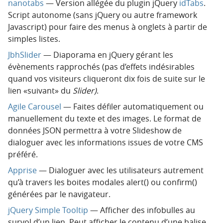
nanotabs
— Version allégée du plugin jQuery
idTabs
.
Script autonome (sans jQuery ou autre framework
Javascript) pour faire des menus à onglets à partir de
simples listes.
JbhSlider
— Diaporama en jQuery gérant les
évènements rapprochés (pas d’effets indésirables
quand vos visiteurs cliqueront dix fois de suite sur le
lien «suivant» du
Slider)
.
Agile Carousel
— Faites défiler automatiquement ou
manuellement du texte et des images. Le format de
données JSON permettra à votre Slideshow de
dialoguer avec les informations issues de votre CMS
préféré.
Apprise
— Dialoguer avec les utilisateurs autrement
qu’à travers les boites modales alert() ou confirm()
générées par le navigateur.
jQuery Simple Tooltip
— Afficher des infobulles au
survol d’un lien. Peut afficher le contenu d’une balise