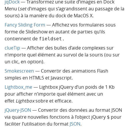
jqDock
— Transformez une suite d’images en Dock
Menu (
set
d’images qui s’agrandissent au passage de la
souris) à la manière du dock de MacOS X.
Fancy Sliding Form
— Affichez vos formulaires sous
forme de Slideshow en autant de parties qu’ils
contiennent de
fieldset.
clueTip
— Afficher des bulles d’aide complexes sur
n’importe quel élément au survol de la souris (ou sur
un clic, en option).
Smokescreen
— Convertir des animations Flash
simples en HTML5 et Javascript.
Lightbox_me
— Lightbox jQuery d’un poids de 1 Kb
pour afficher n’importe quel élément avec un
effet
Lightbox
sobre et efficace.
jQuery-JSON
— Convertir des données au format JSON
via quatre nouvelles fonctions à l’object jQuery
pour
$
faciliter l’utilisation du format
JSON
.