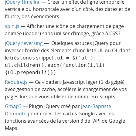
jQuery Timelinr
— Créer un effet de ligne temporelle
verticale ou horizontale avec d’un côté, des dates et de
l’autre, des événements.
spin.js
— Afficher une icône de chargement de page
animée (loader) sans utiliser d’image, grâce à CSS3.
jQuery reversing
— Quelques astuces jQuery pour
inverser l’ordre des éléments d’une liste UL ou OL dont
le très concis snippet :
ul = $('ul'); 
ul.children().each(function(i,li)
{ul.prepend(li)})
Require.js
— Ce «loader» Javascript léger (5 kb gzipé),
avec gestion de cache, accélère le chargement de vos
pages lorsque vous utilisez de nombreux scripts.
Gmap3
— Plugin jQuery créé par
Jean-Baptiste
Demonte
pour créer des cartes Google avec les
fonctions avancées de la version 3 de l’API de Google
Maps.