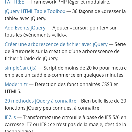
FAT-FREE
— Framework PHP léger et modulaire.
jQuery HTML Table Toolbox
— 36 façons de «dresser la
table» avec jQuery.
Add Events jQuery
— Ajouter «cursor: pointer» sur
tous les événements «click».
Créer une arborescence de fichier avec jQuery
— Série
de 8 tutoriels sur la création d’une arborescence de
fichier à l’aide de jQuery.
simpleCart (js)
— Script de moins de 20 ko pour mettre
en place un caddie e-commerce en quelques minutes.
Modernizr
— Détection des fonctionnalités CSS3 et
HTML5.
20 méthodes jQuery à connaitre
– Bien belle liste de 20
fonctions jQuery peu connues, à connaitre !
IE7.js
— Transformez une citrouille à base de IE5.5/6 en
carrosse IE7 ou IE8 : ce n’est pas de la magie, c’est de la
technologie !