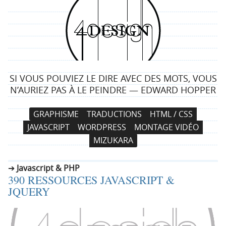
4
d
e
SI VOUS POUVIEZ LE DIRE AVEC DES MOTS, VOUS
s
N’AURIEZ PAS À LE PEINDRE — EDWARD HOPPER
i
N
A
GRAPHISME
TRADUCTIONS
HTML / CSS
a
l
g
JAVASCRIPT
WORDPRESS
MONTAGE VIDÉO
v
l
MIZUKARA
i
e
n
g
r
Javascript & PHP
a
a
390 RESSOURCES JAVASCRIPT &
t
u
JQUERY
i
c
o
o
n
n