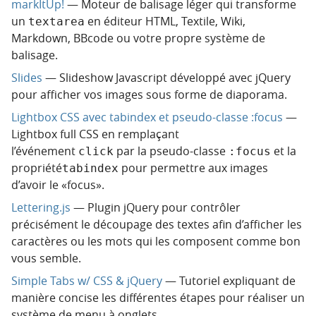
markItUp!
— Moteur de balisage léger qui transforme
un
en éditeur HTML, Textile, Wiki,
textarea
Markdown, BBcode ou votre propre système de
balisage.
Slides
— Slideshow Javascript développé avec jQuery
pour afficher vos images sous forme de diaporama.
Lightbox CSS avec tabindex et pseudo-classe :focus
—
Lightbox full CSS en remplaçant
l’événement
par la pseudo-classe
et la
click
:focus
propriété
pour permettre aux images
tabindex
d’avoir le «focus».
Lettering.js
— Plugin jQuery pour contrôler
précisément le découpage des textes afin d’afficher les
caractères ou les mots qui les composent comme bon
vous semble.
Simple Tabs w/ CSS & jQuery
— Tutoriel expliquant de
manière concise les différentes étapes pour réaliser un
système de menu à onglets.