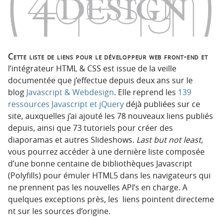
p
t
r
e
i
n
n
u
c
Cette liste de liens pour le développeur web front-end et
i
l’intégrateur HTML & CSS est issue de la veille
p
documentée que j’effectue depuis deux ans sur le
a
blog
Javascript & Webdesign
. Elle reprend les
139
l
ressources Javascript et jQuery
déjà publiées sur ce
e
site, auxquelles j’ai ajouté les 78 nouveaux liens publiés
depuis, ainsi que 73 tutoriels pour créer des
diaporamas et autres Slideshows.
Last but not least
,
vous pourrez accéder à une dernière liste composée
d’une bonne centaine de bibliothèques Javascript
(Polyfills) pour émuler HTML5 dans les navigateurs qui
ne prennent pas les nouvelles API’s en charge. A
quelques exceptions près, les liens pointent directeme
nt sur les sources d’origine.