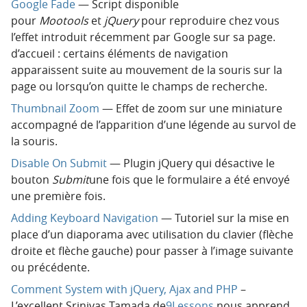
Google Fade
— Script disponible
pour
Mootools
et
jQuery
pour reproduire chez vous
l’effet introduit récemment par Google sur sa page.
d’accueil : certains éléments de navigation
apparaissent suite au mouvement de la souris sur la
page ou lorsqu’on quitte le champs de recherche.
Thumbnail Zoom
— Effet de zoom sur une miniature
accompagné de l’apparition d’une légende au survol de
la souris.
Disable On Submit
— Plugin jQuery qui désactive le
bouton
Submit
une fois que le formulaire a été envoyé
une première fois.
Adding Keyboard Navigation
— Tutoriel sur la mise en
place d’un diaporama avec utilisation du clavier (flèche
droite et flèche gauche) pour passer à l’image suivante
ou précédente.
Comment System with jQuery, Ajax and PHP
–
L’excellent Srinivas Tamada de
9Lessons
nous apprend