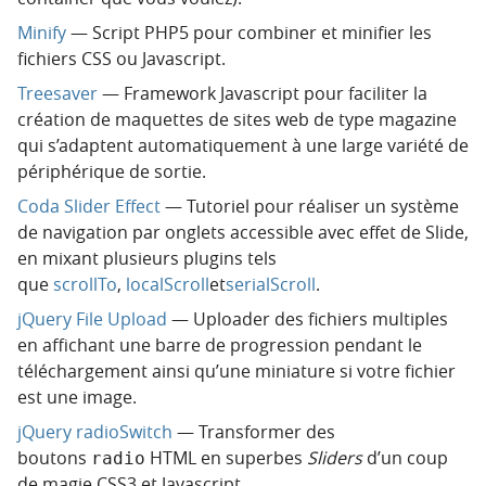
Minify
— Script PHP5 pour combiner et minifier les
fichiers CSS ou Javascript.
Treesaver
— Framework Javascript pour faciliter la
création de maquettes de sites web de type magazine
qui s’adaptent automatiquement à une large variété de
périphérique de sortie.
Coda Slider Effect
— Tutoriel pour réaliser un système
de navigation par onglets accessible avec effet de Slide,
en mixant plusieurs plugins tels
que
scrollTo
,
localScroll
et
serialScroll
.
jQuery File Upload
— Uploader des fichiers multiples
en affichant une barre de progression pendant le
téléchargement ainsi qu’une miniature si votre fichier
est une image.
jQuery radioSwitch
— Transformer des
boutons
HTML en superbes
Sliders
d’un coup
radio
de magie CSS3 et Javascript.