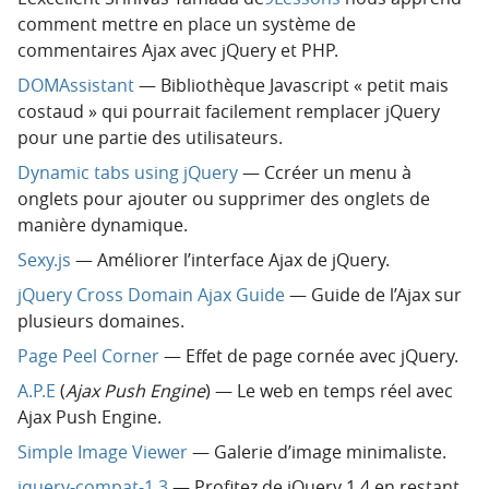
comment mettre en place un système de
commentaires Ajax avec jQuery et PHP.
DOMAssistant
— Bibliothèque Javascript « petit mais
costaud » qui pourrait facilement remplacer jQuery
pour une partie des utilisateurs.
Dynamic tabs using jQuery
— Ccréer un menu à
onglets pour ajouter ou supprimer des onglets de
manière dynamique.
Sexy.js
— Améliorer l’interface Ajax de jQuery.
jQuery Cross Domain Ajax Guide
— Guide de l’Ajax sur
plusieurs domaines.
Page Peel Corner
— Effet de page cornée avec jQuery.
A.P.E
(
Ajax Push Engine
) — Le web en temps réel avec
Ajax Push Engine.
Simple Image Viewer
— Galerie d’image minimaliste.
jquery-compat-1.3
— Profitez de jQuery 1.4 en restant