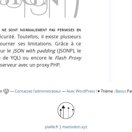
s ne sont normalement pas permises en
curité. Toutefois, il existe plusieurs
ourner ses limitations. Grâce à ce
sur le
JSON with padding
(JSONP), le
 de YQL) ou encore le
Flash Proxy
 serveur avec un proxy PHP.
gn
—
Contactez l'administrateur
—
Avec WordPress !
♥
Thème :
Basics
Par
piaille.fr
|
mastodon.xyz