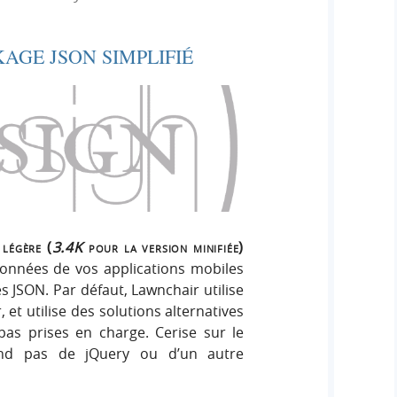
e
e
i
r
g
AGE JSON SIMPLIFIÉ
r
:
n
c
h
e
r
légère (
3.4K
pour la version minifiée)
données de vos applications mobiles
JSON. Par défaut, Lawnchair utilise
 et utilise des solutions alternatives
as prises en charge. Cerise sur le
end pas de jQuery ou d’un autre