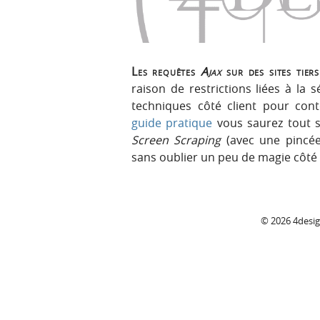
Les requêtes
Ajax
sur des sites tier
raison de restrictions liées à la sé
techniques côté client pour cont
guide pratique
vous saurez tout 
Screen Scraping
(avec une pincée
sans oublier un peu de magie côté
N
C
© 2026 4desi
a
o
v
l
i