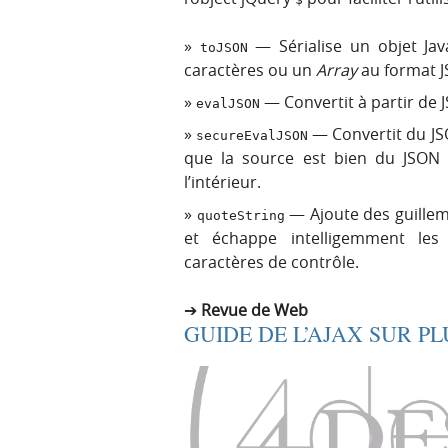
— Sérialise un objet Jav
toJSON
caractères ou un
Array
au format J
— Convertit à partir de J
evalJSON
— Convertit du JSO
secureEvalJSON
que la source est bien du JSON 
l’intérieur.
— Ajoute des guillem
quoteString
et échappe intelligemment les 
caractères de contrôle.
Revue de Web
GUIDE DE L’AJAX SUR P