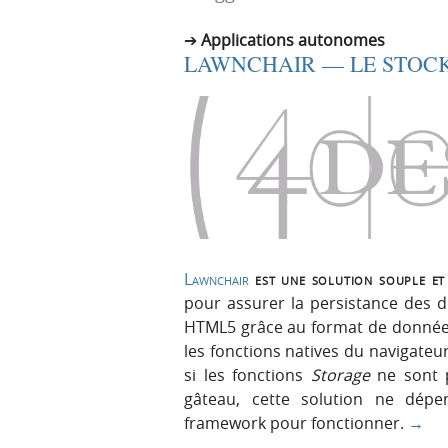
r
e
Applications autonomes
i
n
LAWNCHAIR — LE STOCK
n
u
c
i
p
a
l
e
Lawnchair
est une solution souple et 
pour assurer la persistance des 
HTML5 grâce au format de données 
les fonctions natives du navigateur,
si les fonctions
Storage
ne sont p
gâteau, cette solution ne dép
framework pour fonctionner.
→