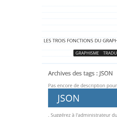
LES TROIS FONCTIONS DU GRAPH
N
A
GRAPHISME
TRADU
a
l
v
l
i
e
Archives des tags :
JSON
g
r
a
a
Pas encore de description pour 
t
u
JSON
i
c
o
o
n
n
. Suggérez à l'administrateur du
p
t