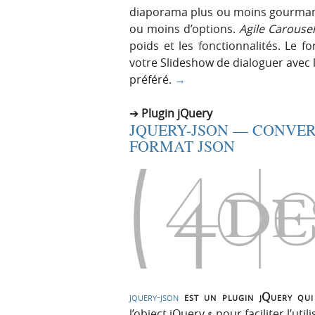
diaporama plus ou moins gourman
ou moins d’options.
Agile Carousel
poids et les fonctionnalités. Le
votre Slideshow de dialoguer avec 
préféré.
→
Plugin jQuery
JQUERY-JSON — CONVER
FORMAT JSON
jquery-json
est un plugin jQuery qui
l’object jQuery
pour faciliter l’uti
$