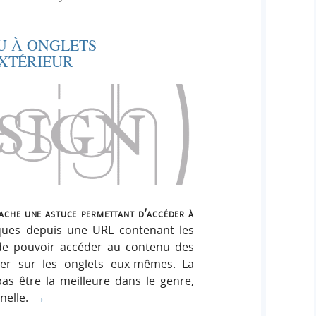
e
e
i
r
g
U À ONGLETS
r
:
n
EXTÉRIEUR
c
h
e
r
cache une astuce permettant d’accéder à
iques depuis une URL contenant les
 de pouvoir accéder au contenu des
uer sur les onglets eux-mêmes. La
as être la meilleure dans le genre,
nnelle.
→