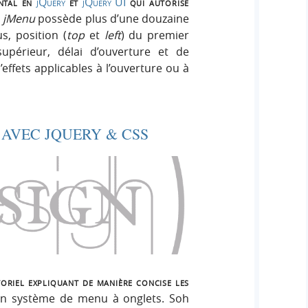
ntal en
jQuery
et
jQuery UI
qui autorise
.
jMenu
possède plus d’une douzaine
s, position (
top
et
left
) du premier
upérieur, délai d’ouverture et de
ffets applicables à l’ouverture ou à
 AVEC JQUERY & CSS
oriel expliquant de manière concise les
 un système de menu à onglets. Soh