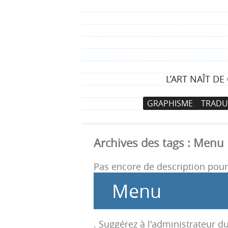
L’ART NAÎT D
N
A
GRAPHISME
TRADU
a
l
v
l
i
e
Archives des tags :
Menu
g
r
a
a
Pas encore de description pour 
t
u
Menu
i
c
o
o
n
n
. Suggérez à l'administrateur du
p
t