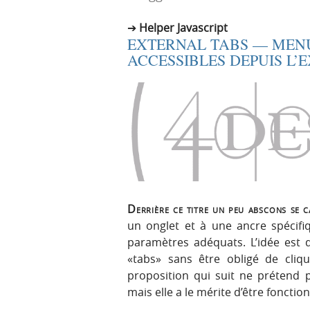
r
e
Helper Javascript
i
n
EXTERNAL TABS — MEN
n
u
ACCESSIBLES DEPUIS L’
c
i
p
a
l
e
Derrière ce titre un peu abscons se 
un onglet et à une ancre spécif
paramètres adéquats. L’idée est
«tabs» sans être obligé de cliq
proposition qui suit ne prétend p
mais elle a le mérite d’être fonctio