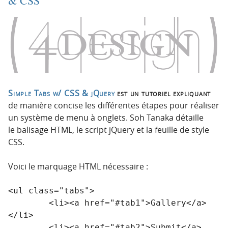
& CSS
i
c
o
o
n
n
p
t
r
e
i
n
n
u
c
Simple Tabs w/ CSS & jQuery
est un tutoriel expliquant
i
de manière concise les différentes étapes pour réaliser
p
un système de menu à onglets. Soh Tanaka détaille
a
le balisage HTML, le script jQuery et la feuille de style
l
CSS.
e
Voici le marquage HTML nécessaire :
<ul class="tabs">

        <li><a href="#tab1">Gallery</a>
</li>

        <li><a href="#tab2">Submit</a>