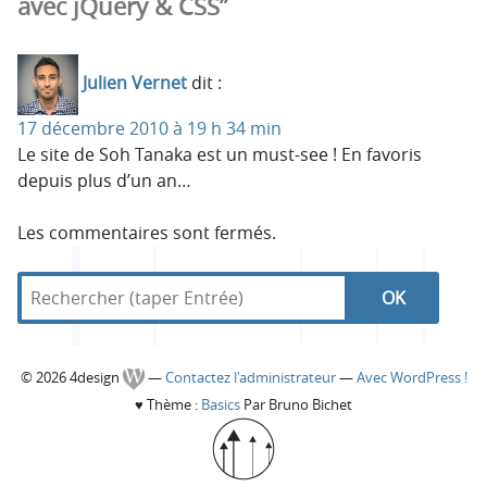
avec jQuery & CSS”
Julien Vernet
dit :
17 décembre 2010 à 19 h 34 min
Le site de Soh Tanaka est un must-see ! En favoris
depuis plus d’un an…
Les commentaires sont fermés.
R
d
R
e
a
c
n
e
h
s
C
© 2026 4design
—
Contactez l'administrateur
—
Avec WordPress !
e
4
c
♥
Thème :
Basics
Par Bruno Bichet
r
d
o
c
e
h
h
s