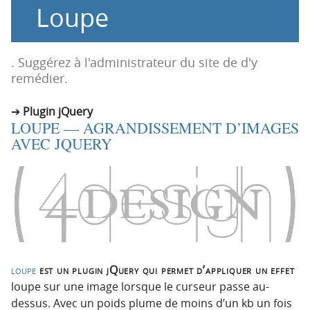
Loupe
o
o
n
n
p
t
r
e
. Suggérez à l'administrateur du site de d'y
i
n
remédier.
n
u
c
Plugin jQuery
LOUPE — AGRANDISSEMENT D’IMAGES
i
AVEC JQUERY
p
a
l
e
loupe
est un plugin jQuery qui permet d’appliquer un effet
loupe sur une image lorsque le curseur passe au-
dessus. Avec un poids plume de moins d’un kb un fois