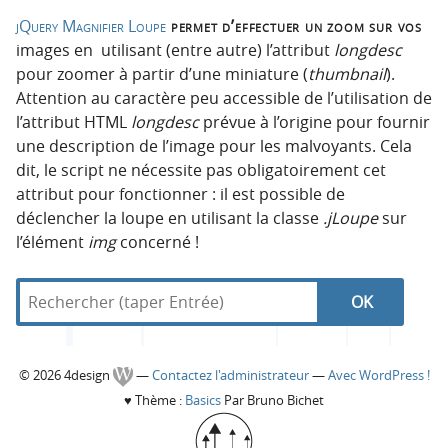
jQuery Magnifier Loupe
permet d’effectuer un zoom sur vos
images en utilisant (entre autre) l’attribut
longdesc
pour zoomer à partir d’une miniature (
thumbnail
).
Attention au caractère peu accessible de l’utilisation de
l’attribut HTML
longdesc
prévue à l’origine pour fournir
une description de l’image pour les malvoyants. Cela
dit, le script ne nécessite pas obligatoirement cet
attribut pour fonctionner : il est possible de
déclencher la loupe en utilisant la classe
.jLoupe
sur
l’élément
img
concerné !
R
d
N
R
e
a
c
n
a
e
h
s
C
© 2026 4design
—
Contactez l'administrateur
—
Avec WordPress !
e
4
v
c
♥
Thème :
Basics
Par Bruno Bichet
r
d
o
c
e
i
h