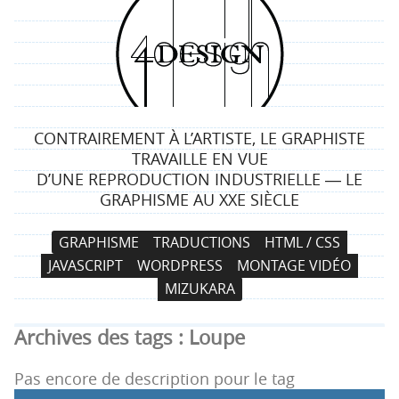
4
d
e
CONTRAIREMENT À L’ARTISTE, LE GRAPHISTE
s
TRAVAILLE EN VUE
D’UNE REPRODUCTION INDUSTRIELLE ― LE
i
GRAPHISME AU XXE SIÈCLE
g
N
A
GRAPHISME
TRADUCTIONS
HTML / CSS
a
l
n
JAVASCRIPT
WORDPRESS
MONTAGE VIDÉO
v
l
MIZUKARA
i
e
g
r
Archives des tags :
Loupe
a
a
t
u
Pas encore de description pour le tag
i
c