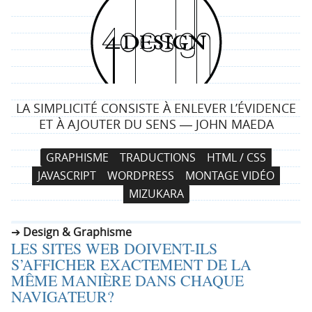
4
d
e
LA SIMPLICITÉ CONSISTE À ENLEVER L’ÉVIDENCE
s
ET À AJOUTER DU SENS ― JOHN MAEDA
i
N
A
GRAPHISME
TRADUCTIONS
HTML / CSS
a
l
g
JAVASCRIPT
WORDPRESS
MONTAGE VIDÉO
v
l
MIZUKARA
i
e
n
g
r
Design & Graphisme
a
a
LES SITES WEB DOIVENT-ILS
t
u
S’AFFICHER EXACTEMENT DE LA
i
c
MÊME MANIÈRE DANS CHAQUE
o
o
NAVIGATEUR?
n
n