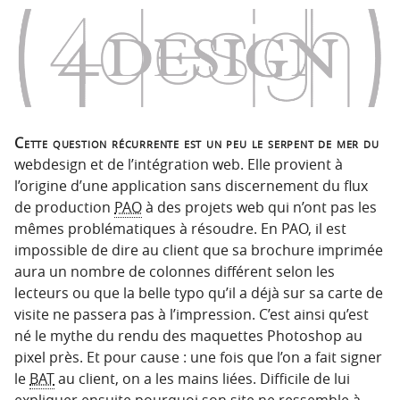
p
t
r
e
i
n
n
u
c
i
Cette question récurrente est un peu le serpent de mer du
p
webdesign et de l’intégration web. Elle provient à
a
l’origine d’une application sans discernement du flux
l
de production
PAO
à des projets web qui n’ont pas les
e
mêmes problématiques à résoudre. En PAO, il est
impossible de dire au client que sa brochure imprimée
aura un nombre de colonnes différent selon les
lecteurs ou que la belle typo qu’il a déjà sur sa carte de
visite ne passera pas à l’impression. C’est ainsi qu’est
né le mythe du rendu des maquettes Photoshop au
pixel près. Et pour cause : une fois que l’on a fait signer
le
BAT
au client, on a les mains liées. Difficile de lui
expliquer ensuite pourquoi son site ne ressemble à