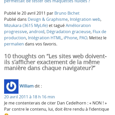
permettait de tester des maquettes fluides ?
Publié le
20 avril 2011
par
Bruno Bichet
Publié dans
Design & Graphisme
,
Intégration web
,
Mizukara (3615 MyLife)
et tagué
Amélioration
progressive
,
android
,
Dégradation gracieuse
,
Flux de
production
,
Intégration HTML
,
iPhone
,
PAO
. Mettez le
permalien
dans vos favoris.
10 thoughts on “Les sites web doivent-
ils s’afficher exactement de la même
manière dans chaque navigateur?”
William
dit :
20 avril 2011 à 18 h 16 min
Je me contenterais de citer Dan Cedelhorn : « NON ! »
Par contre le contenu, lui, doit être rendu à l’identique