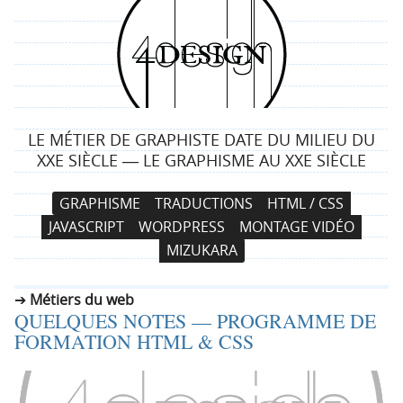
4
d
e
LE MÉTIER DE GRAPHISTE DATE DU MILIEU DU
s
XXE SIÈCLE ― LE GRAPHISME AU XXE SIÈCLE
i
N
A
GRAPHISME
TRADUCTIONS
HTML / CSS
a
l
g
JAVASCRIPT
WORDPRESS
MONTAGE VIDÉO
v
l
MIZUKARA
i
e
n
g
r
Métiers du web
a
a
QUELQUES NOTES — PROGRAMME DE
t
u
FORMATION HTML & CSS
i
c
o
o
n
n