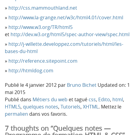
http://css.mammouthland.net
http://www.la-grange.net/w3c/html4.01/cover.html
http://www.w3.org/TR/html5
et
http://dev.w3.org/html5/spec-author-view/spec.html
http://j-willette.developpez.com/tutoriels/html/les-
bases-du-html
http://reference.sitepoint.com
http://htmldog.com
Publié le
4 janvier 2012
par
Bruno Bichet
Updated on: 1
mai 2015
Publié dans
Métiers du web
et tagué
css
,
Edito
,
html
,
HTML5
,
quelques notes
,
Tutoriels
,
XHTML
. Mettez le
permalien
dans vos favoris.
7 thoughts on “Quelques notes —