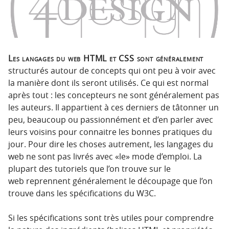
p
t
r
e
i
n
n
u
c
Les langages du web HTML et CSS sont généralement
i
structurés autour de concepts qui ont peu à voir avec
p
la manière dont ils seront utilisés. Ce qui est normal
a
après tout : les concepteurs ne sont généralement pas
l
les auteurs. Il appartient à ces derniers de tâtonner un
e
peu, beaucoup ou passionnément et d’en parler avec
leurs voisins pour connaitre les bonnes pratiques du
jour. Pour dire les choses autrement, les langages du
web ne sont pas livrés avec «le» mode d’emploi. La
plupart des tutoriels que l’on trouve sur le
web reprennent généralement le découpage que l’on
trouve dans les spécifications du W3C.
Si les spécifications sont très utiles pour comprendre