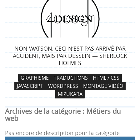
4
d
e
NON WATSON, CECI N’EST PAS ARRIVÉ PAR
s
ACCIDENT, MAIS PAR DESSEIN — SHERLOCK
HOLMES
i
N
A
GRAPHISME
TRADUCTIONS
HTML / CSS
g
a
l
JAVASCRIPT
WORDPRESS
MONTAGE VIDÉO
v
l
n
MIZUKARA
i
e
g
r
Archives de la catégorie :
Métiers du
a
a
web
t
u
i
c
Pas encore de description pour la catégorie
o
o