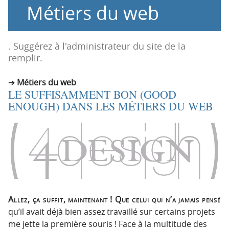
Métiers du web
n
n
p
t
r
e
i
n
. Suggérez à l'administrateur du site de la
n
u
remplir.
c
i
Métiers du web
LE SUFFISAMMENT BON (GOOD
p
ENOUGH) DANS LES MÉTIERS DU WEB
a
l
e
Allez, ça suffit, maintenant ! Que celui qui n’a jamais pensé
qu’il avait déjà bien assez travaillé sur certains projets
me jette la première souris ! Face à la multitude des