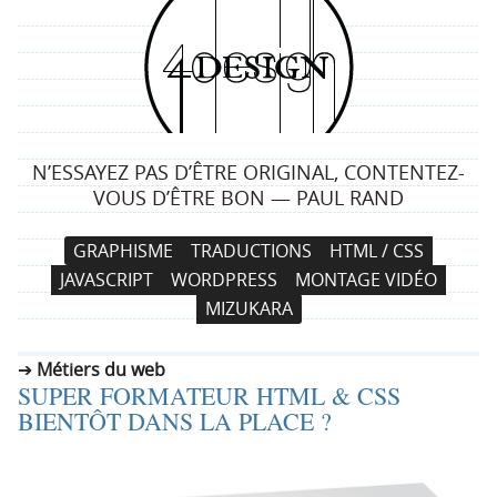
4
d
e
N’ESSAYEZ PAS D’ÊTRE ORIGINAL, CONTENTEZ-
s
VOUS D’ÊTRE BON — PAUL RAND
i
N
A
GRAPHISME
TRADUCTIONS
HTML / CSS
a
l
g
JAVASCRIPT
WORDPRESS
MONTAGE VIDÉO
v
l
MIZUKARA
i
e
n
g
r
Métiers du web
a
a
SUPER FORMATEUR HTML & CSS
t
u
BIENTÔT DANS LA PLACE ?
i
c
o
o
n
n