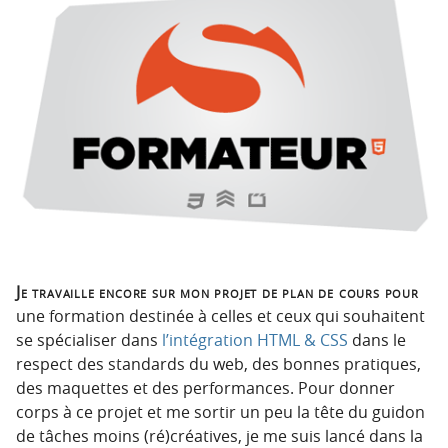
p
t
r
e
i
n
n
u
c
i
p
a
l
e
Je travaille encore sur mon projet de plan de cours pour
une formation destinée à celles et ceux qui souhaitent
se spécialiser dans
l’intégration HTML & CSS
dans le
respect des standards du web, des bonnes pratiques,
des maquettes et des performances. Pour donner
corps à ce projet et me sortir un peu la tête du guidon
de tâches moins (ré)créatives, je me suis lancé dans la