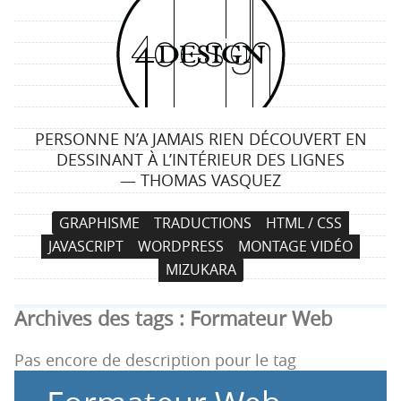
4
d
e
PERSONNE N’A JAMAIS RIEN DÉCOUVERT EN
s
DESSINANT À L’INTÉRIEUR DES LIGNES
— THOMAS VASQUEZ
i
N
A
GRAPHISME
TRADUCTIONS
HTML / CSS
g
a
l
JAVASCRIPT
WORDPRESS
MONTAGE VIDÉO
v
l
n
MIZUKARA
i
e
g
r
Archives des tags :
Formateur Web
a
a
t
u
Pas encore de description pour le tag
i
c
o
o