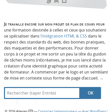
Je travaille encore sur mon projet de plan de cours pour
une formation destinée à celles et ceux qui souhaitent
se spécialiser dans
l’intégration HTML & CSS
dans le
respect des standards du web, des bonnes pratiques,
des maquettes et des performances. Pour donner
corps à ce projet et me sortir un peu la tête du guidon
de tâches moins (ré)créatives, je me suis lancé dans la
création d’une identité graphique pour cette activité
de formateur. A commencer par le logo et un semblant
de mise en contexte sous forme de page d’accueil.
→
R
d
N
R
e
a
c
n
a
e
h
s
© 2026 4design
—
Contactez l'administrateur
—
Avec WordPress !