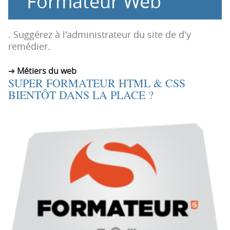
Formateur Web
n
n
p
t
r
e
. Suggérez à l'administrateur du site de d'y
i
n
remédier.
n
u
c
Métiers du web
SUPER FORMATEUR HTML & CSS
i
BIENTÔT DANS LA PLACE ?
p
a
l
e