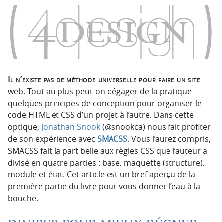
o
o
n
n
p
t
r
e
i
n
n
u
c
Il n’existe pas de méthode universelle pour faire un site
i
web. Tout au plus peut-on dégager de la pratique
p
quelques principes de conception pour organiser le
a
code HTML et CSS d’un projet à l’autre. Dans cette
l
optique,
Jonathan Snook
(@snookca) nous fait profiter
e
de son expérience avec
SMACSS
. Vous l’aurez compris,
SMACSS fait la part belle aux règles CSS que l’auteur a
divisé en quatre parties : base, maquette (structure),
module et état. Cet article est un bref aperçu de la
première partie du livre pour vous donner l’eau à la
bouche.