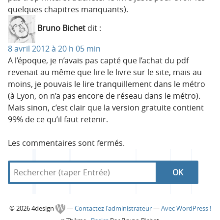
quelques chapitres manquants).
Bruno Bichet
dit :
8 avril 2012 à 20 h 05 min
A l’époque, je n’avais pas capté que l’achat du pdf
revenait au même que lire le livre sur le site, mais au
moins, je pouvais le lire tranquillement dans le métro
(à Lyon, on n’a pas encore de réseau dans le métro).
Mais sinon, c’est clair que la version gratuite contient
99% de ce qu’il faut retenir.
Les commentaires sont fermés.
R
d
R
e
a
c
n
e
h
s
C
© 2026 4design
—
Contactez l'administrateur
—
Avec WordPress !
e
4
c