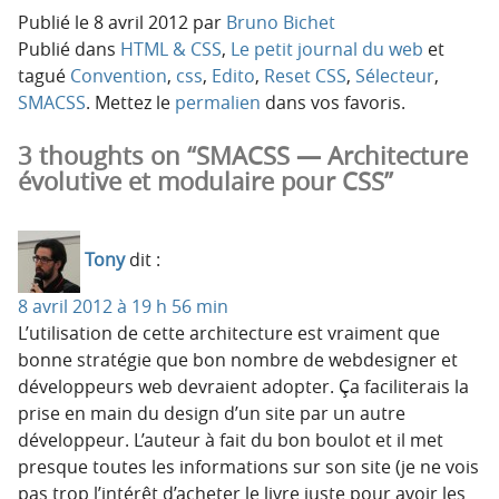
Publié le
8 avril 2012
par
Bruno Bichet
Publié dans
HTML & CSS
,
Le petit journal du web
et
tagué
Convention
,
css
,
Edito
,
Reset CSS
,
Sélecteur
,
SMACSS
. Mettez le
permalien
dans vos favoris.
3 thoughts on “SMACSS — Architecture
évolutive et modulaire pour CSS”
Tony
dit :
8 avril 2012 à 19 h 56 min
L’utilisation de cette architecture est vraiment que
bonne stratégie que bon nombre de webdesigner et
développeurs web devraient adopter. Ça faciliterais la
prise en main du design d’un site par un autre
développeur. L’auteur à fait du bon boulot et il met
presque toutes les informations sur son site (je ne vois
pas trop l’intérêt d’acheter le livre juste pour avoir les