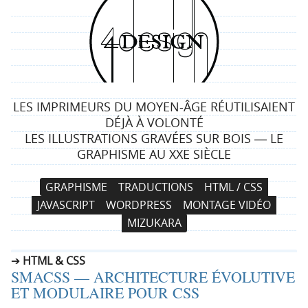
4
d
e
LES IMPRIMEURS DU MOYEN-ÂGE RÉUTILISAIENT
s
DÉJÀ À VOLONTÉ
LES ILLUSTRATIONS GRAVÉES SUR BOIS ― LE
i
GRAPHISME AU XXE SIÈCLE
g
N
A
GRAPHISME
TRADUCTIONS
HTML / CSS
a
l
n
JAVASCRIPT
WORDPRESS
MONTAGE VIDÉO
v
l
MIZUKARA
i
e
g
r
HTML & CSS
a
a
SMACSS — ARCHITECTURE ÉVOLUTIVE
t
u
ET MODULAIRE POUR CSS
i
c