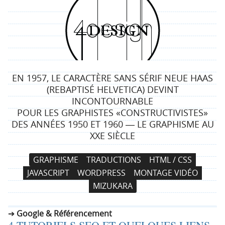
4
d
e
EN 1957, LE CARACTÈRE SANS SÉRIF NEUE HAAS
s
(REBAPTISÉ HELVETICA) DEVINT
INCONTOURNABLE
i
POUR LES GRAPHISTES «CONSTRUCTIVISTES»
DES ANNÉES 1950 ET 1960 ― LE GRAPHISME AU
g
XXE SIÈCLE
n
N
A
GRAPHISME
TRADUCTIONS
HTML / CSS
a
l
JAVASCRIPT
WORDPRESS
MONTAGE VIDÉO
v
l
MIZUKARA
i
e
g
r
Google & Référencement
a
a