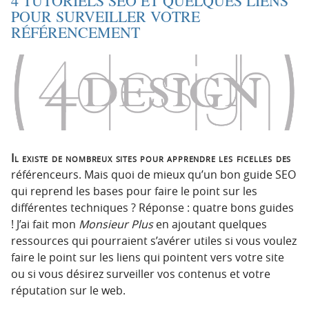
4 TUTORIELS SEO ET QUELQUES LIENS
t
u
POUR SURVEILLER VOTRE
i
c
RÉFÉRENCEMENT
o
o
n
n
p
t
r
e
i
n
n
u
c
i
Il existe de nombreux sites pour apprendre les ficelles des
p
référenceurs. Mais quoi de mieux qu’un bon guide SEO
a
qui reprend les bases pour faire le point sur les
l
différentes techniques ? Réponse : quatre bons guides
e
! J’ai fait mon
Monsieur Plus
en ajoutant quelques
ressources qui pourraient s’avérer utiles si vous voulez
faire le point sur les liens qui pointent vers votre site
ou si vous désirez surveiller vos contenus et votre
réputation sur le web.