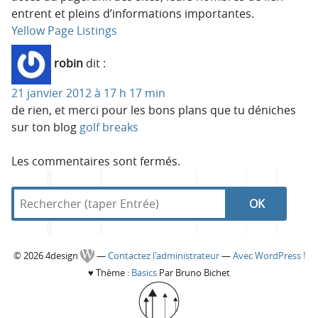
entrent et pleins d’informations importantes.
Yellow Page Listings
robin
dit :
21 janvier 2012 à 17 h 17 min
de rien, et merci pour les bons plans que tu déniches
sur ton blog
golf breaks
Les commentaires sont fermés.
R
d
R
e
a
c
n
e
h
s
C
© 2026 4design
—
Contactez l'administrateur
—
Avec WordPress !
e
4
c
♥
Thème :
Basics
Par Bruno Bichet
r
d
o
c
e
h
h
s