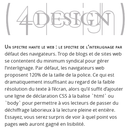
n
n
p
t
r
e
i
n
n
u
c
i
Un spectre hante le web : le spectre de l’interlignage par
p
défaut des navigateurs. Trop de blogs et de sites web
a
se contentent du minimum syndical pour gérer
l
l’interlignage. Par défaut, les navigateurs web
e
proposent 120% de la taille de la police. Ce qui est
dramatiquement insuffisant au regard de la faible
résolution du texte à l’écran, alors qu’il suffit d’ajouter
une ligne de déclaration CSS à la balise `html` ou
`body` pour permettre à vos lecteurs de passer du
déchiffrage laborieux à la lecture pleine et entière.
Essayez, vous serez surpris de voir à quel point vos
pages web auront gagné en lisibilité.