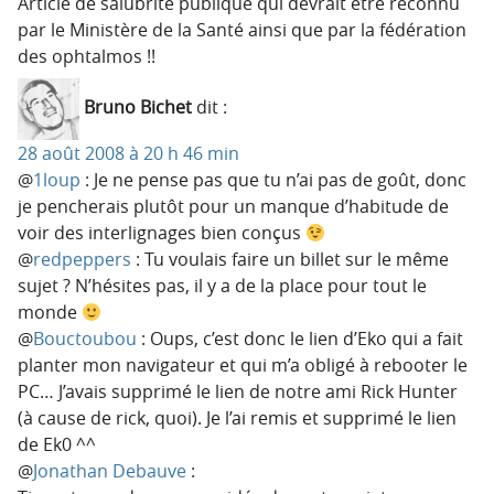
Article de salubrité publique qui devrait être reconnu
par le Ministère de la Santé ainsi que par la fédération
des ophtalmos !!
Bruno Bichet
dit :
28 août 2008 à 20 h 46 min
@
1loup
: Je ne pense pas que tu n’ai pas de goût, donc
je pencherais plutôt pour un manque d’habitude de
voir des interlignages bien conçus
@
redpeppers
: Tu voulais faire un billet sur le même
sujet ? N’hésites pas, il y a de la place pour tout le
monde
@
Bouctoubou
: Oups, c’est donc le lien d’Eko qui a fait
planter mon navigateur et qui m’a obligé à rebooter le
PC… J’avais supprimé le lien de notre ami Rick Hunter
(à cause de rick, quoi). Je l’ai remis et supprimé le lien
de Ek0 ^^
@
Jonathan Debauve
: