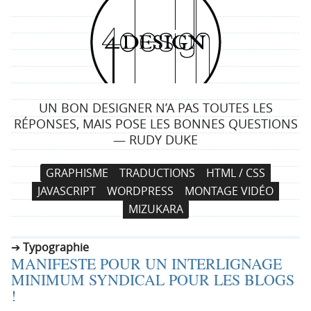
4
d
e
UN BON DESIGNER N’A PAS TOUTES LES
s
RÉPONSES, MAIS POSE LES BONNES QUESTIONS
— RUDY DUKE
i
N
A
GRAPHISME
TRADUCTIONS
HTML / CSS
g
a
l
JAVASCRIPT
WORDPRESS
MONTAGE VIDÉO
v
l
n
MIZUKARA
i
e
g
r
Typographie
a
a
MANIFESTE POUR UN INTERLIGNAGE
t
u
MINIMUM SYNDICAL POUR LES BLOGS
i
c
!
o
o