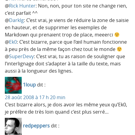
@
Rick Hunter
: Non, non, pour ton site ne change rien,
c’est parfait ^^
@
Darklg
: C’est vrai, je viens de réduire la zone de saisie
en hauteur, et de supprimer les exemples de
Markdown qui prenaient trop de place, meeerci
@
Ek0
: C’est bizarre, parce que l’œil humain fonctionne
à peu près de la même façon chez tout le monde
@
SuperDevy
: C’est vrai, tu as raison de souligner que
l’interlignage doit s’adapter à la taille du texte, mais
aussi à la longueur des lignes.
1loup
dit :
28 août 2008 à 17 h 20 min
C’est bizarre alors, je dois avoir les même yeux qu’Ek0,
je préfère de très loin quand c’est plus serré…
redpeppers
dit :