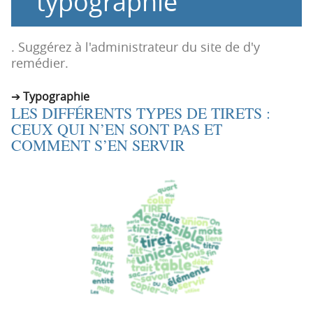
typographie
n
n
p
t
r
e
. Suggérez à l'administrateur du site de d'y
i
n
remédier.
n
u
c
Typographie
LES DIFFÉRENTS TYPES DE TIRETS :
i
CEUX QUI N’EN SONT PAS ET
p
COMMENT S’EN SERVIR
a
l
e