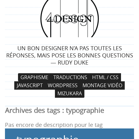
4
d
e
UN BON DESIGNER N’A PAS TOUTES LES
s
RÉPONSES, MAIS POSE LES BONNES QUESTIONS
— RUDY DUKE
i
N
A
GRAPHISME
TRADUCTIONS
HTML / CSS
g
a
l
JAVASCRIPT
WORDPRESS
MONTAGE VIDÉO
v
l
n
MIZUKARA
i
e
g
r
Archives des tags :
typographie
a
a
t
u
Pas encore de description pour le tag
i
c
o
o