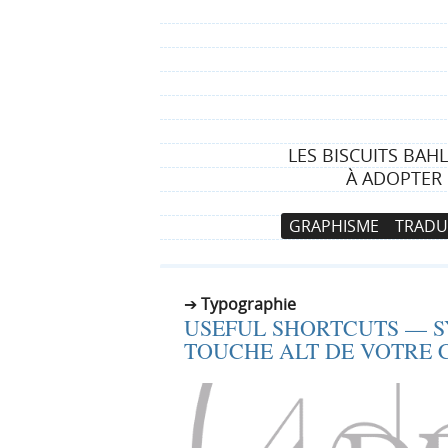
LES BISCUITS BAH
À ADOPTER 
N
A
GRAPHISME
TRADU
a
l
v
l
i
e
Typographie
g
r
USEFUL SHORTCUTS — S
a
a
TOUCHE ALT DE VOTRE 
t
u
i
c
o
o
n
n