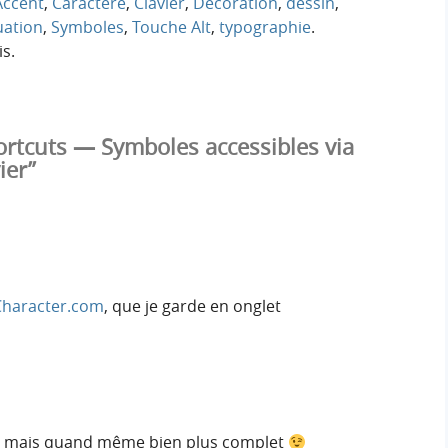
Accent
,
Caractère
,
Clavier
,
Décoration
,
dessin
,
uation
,
Symboles
,
Touche Alt
,
typographie
.
s.
ortcuts — Symboles accessibles via
ier”
haracter.com
, que je garde en onglet
vrai, mais quand même bien plus complet