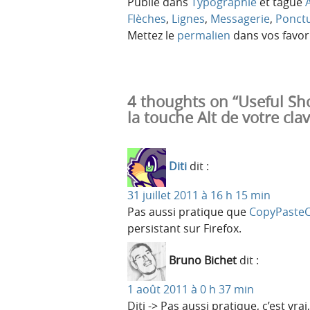
Publié dans
Typographie
et tagué
Flèches
,
Lignes
,
Messagerie
,
Ponct
Mettez le
permalien
dans vos favori
4 thoughts on “Useful Sh
la touche Alt de votre clav
Diti
dit :
31 juillet 2011 à 16 h 15 min
Pas aussi pratique que
CopyPasteC
persistant sur Firefox.
Bruno Bichet
dit :
1 août 2011 à 0 h 37 min
Diti -> Pas aussi pratique, c’est 