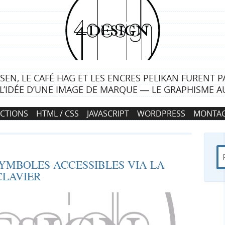
4
d
e
LSEN, LE CAFÉ HAG ET LES ENCRES PELIKAN FURENT P
s
L’IDÉE D’UNE IMAGE DE MARQUE ― LE GRAPHISME AU
i
CTIONS
HTML / CSS
JAVASCRIPT
WORDPRESS
MONTAG
g
n
R
d
R
YMBOLES ACCESSIBLES VIA LA
e
a
CLAVIER
c
n
e
h
s
e
4
c
r
d
c
e