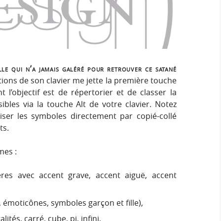
h
h
s
e
e
i
r
g
r
:
n
c
le qui n’a jamais galéré pour retrouver ce satané
ions de son clavier me jette la première touche
h
 l’objectif est de répertorier et de classer la
ibles via la touche Alt de votre clavier. Notez
e
iliser les symboles directement par copié-collé
ts.
r
mes :
res avec accent grave, accent aiguë, accent
émoticônes, symboles garçon et fille),
ités, carré, cube, pi, infini,