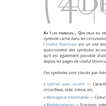
p
t
r
e
i
n
n
u
c
i
Ah ! les symboles… Que celui ou cel
p
symbole caché dans les circonvolut
a
!
Useful Shortcuts
est un site dont
l
quasi-totalité des symboles access
e
qu’il est également possible d’ut
depuis les pages de Useful Shortcu
Ces symboles sont classés par thè
Lettres avec accent
— Caractè
circonflexe, tilde, tréma, etc.
Messagerie instantanée
— Coeur, 
Mathématiques
— Fractions, inégal