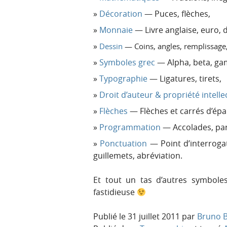
Décoration
— Puces, flèches,
Monnaie
— Livre anglaise, euro, d
Dessin
— Coins, angles, remplissage
Symboles grec
— Alpha, beta, gam
Typographie
— Ligatures, tirets,
Droit d’auteur & propriété intelle
Flèches
— Flèches et carrés d’épai
Programmation
— Accolades, par
Ponctuation
— Point d’interrogat
guillemets, abréviation.
Et tout un tas d’autres symbole
fastidieuse
Publié le
31 juillet 2011
par
Bruno B