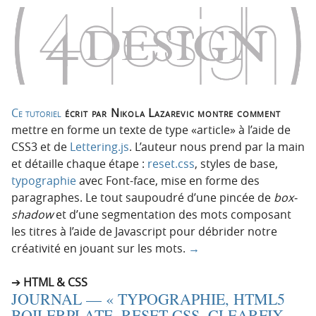
o
o
n
n
p
t
r
e
i
n
n
u
c
Ce tutoriel
écrit par Nikola Lazarevic montre comment
i
mettre en forme un texte de type «article» à l’aide de
p
CSS3 et de
Lettering.js
. L’auteur nous prend par la main
a
et détaille chaque étape :
reset.css
, styles de base,
l
typographie
avec Font-face, mise en forme des
e
paragraphes. Le tout saupoudré d’une pincée de
box-
shadow
et d’une segmentation des mots composant
les titres à l’aide de Javascript pour débrider notre
créativité en jouant sur les mots.
→
HTML & CSS
JOURNAL — « TYPOGRAPHIE, HTML5
BOILERPLATE, RESET CSS, CLEARFIX,