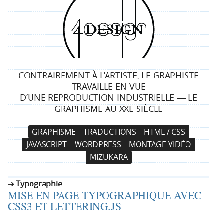
4
d
e
CONTRAIREMENT À L’ARTISTE, LE GRAPHISTE
s
TRAVAILLE EN VUE
D’UNE REPRODUCTION INDUSTRIELLE ― LE
i
GRAPHISME AU XXE SIÈCLE
g
N
A
GRAPHISME
TRADUCTIONS
HTML / CSS
a
l
n
JAVASCRIPT
WORDPRESS
MONTAGE VIDÉO
v
l
MIZUKARA
i
e
g
r
Typographie
a
a
MISE EN PAGE TYPOGRAPHIQUE AVEC
t
u
CSS3 ET LETTERING.JS
i
c