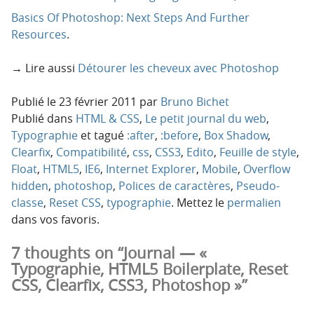
Basics Of Photoshop: Next Steps And Further
Resources
.
→ Lire aussi
Détourer les cheveux avec Photoshop
Publié le
23 février 2011
par
Bruno Bichet
Publié dans
HTML & CSS
,
Le petit journal du web
,
Typographie
et tagué
:after
,
:before
,
Box Shadow
,
Clearfix
,
Compatibilité
,
css
,
CSS3
,
Edito
,
Feuille de style
,
Float
,
HTML5
,
IE6
,
Internet Explorer
,
Mobile
,
Overflow
hidden
,
photoshop
,
Polices de caractères
,
Pseudo-
classe
,
Reset CSS
,
typographie
. Mettez le
permalien
dans vos favoris.
7 thoughts on “Journal — «
Typographie, HTML5 Boilerplate, Reset
CSS, Clearfix, CSS3, Photoshop »”