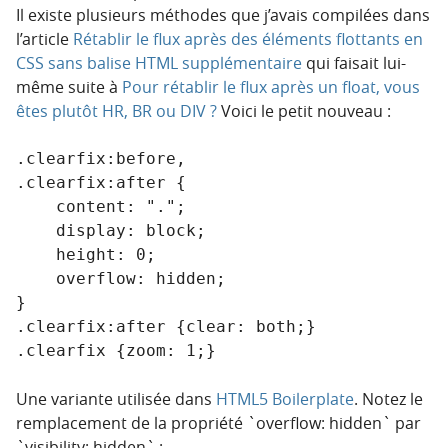
Il existe plusieurs méthodes que j’avais compilées dans
l’article
Rétablir le flux après des éléments flottants en
CSS sans balise HTML supplémentaire
qui faisait lui-
même suite à
Pour rétablir le flux après un float, vous
êtes plutôt HR, BR ou DIV ?
Voici le petit nouveau :
.clearfix:before,

.clearfix:after {

    content: ".";

    display: block;

    height: 0;

    overflow: hidden;

}

.clearfix:after {clear: both;}

.clearfix {zoom: 1;}
Une variante utilisée dans
HTML5 Boilerplate
. Notez le
remplacement de la propriété `overflow: hidden` par
`visibility: hidden` :