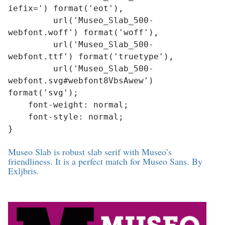
iefix=') format('eot'),

         url('Museo_Slab_500-
webfont.woff') format('woff'),

         url('Museo_Slab_500-
webfont.ttf') format('truetype'),

         url('Museo_Slab_500-
webfont.svg#webfont8VbsAwew') 
format('svg');

    font-weight: normal;

    font-style: normal;

}
Museo Slab is robust slab serif with Museo’s
friendliness. It is a perfect match for Museo Sans. By
Exljbris.