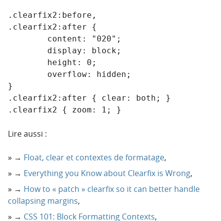
.clearfix2:before,

.clearfix2:after {

	content: "020";

	display: block;

	height: 0;

	overflow: hidden;

}

.clearfix2:after { clear: both; }

.clearfix2 { zoom: 1; }
Lire aussi :
→
Float, clear et contextes de formatage
,
→
Everything you Know about Clearfix is Wrong
,
→
How to « patch » clearfix so it can better handle
collapsing margins
,
→
CSS 101: Block Formatting Contexts
,