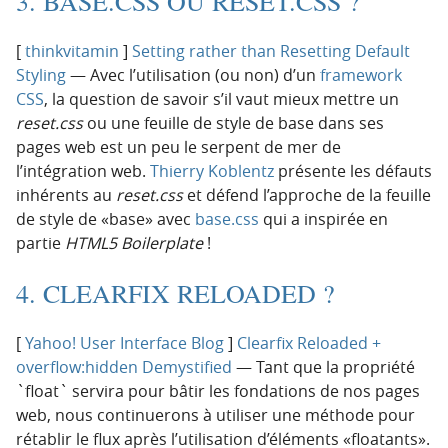
3. BASE.CSS OU RESET.CSS ?
[
thinkvitamin
]
Setting rather than Resetting Default
Styling
— Avec l’utilisation (ou non) d’un
framework
CSS
, la question de savoir s’il vaut mieux mettre un
reset.css
ou une feuille de style de base dans ses
pages web est un peu le serpent de mer de
l’intégration web.
Thierry Koblentz
présente les défauts
inhérents au
reset.css
et défend l’approche de la feuille
de style de «base» avec
base.css
qui a inspirée en
partie
HTML5 Boilerplate
!
4. CLEARFIX RELOADED ?
[
Yahoo! User Interface Blog
]
Clearfix Reloaded +
overflow:hidden Demystified
— Tant que la propriété
`float` servira pour bâtir les fondations de nos pages
web, nous continuerons à utiliser une méthode pour
rétablir le flux après l’utilisation d’éléments «floatants».