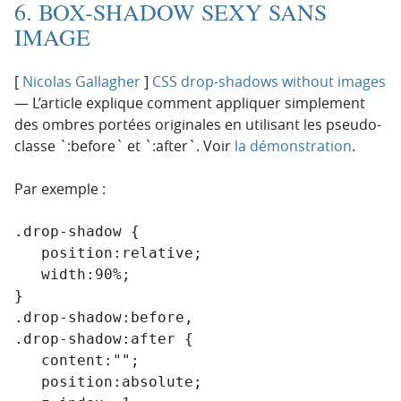
6. BOX-SHADOW SEXY SANS
IMAGE
[
Nicolas Gallagher
]
CSS drop-shadows without images
— L’article explique comment appliquer simplement
des ombres portées originales en utilisant les pseudo-
classe `:before` et `:after`. Voir
la démonstration
.
Par exemple :
.drop-shadow {

   position:relative;

   width:90%;

}

.drop-shadow:before,

.drop-shadow:after {

   content:"";

   position:absolute;
