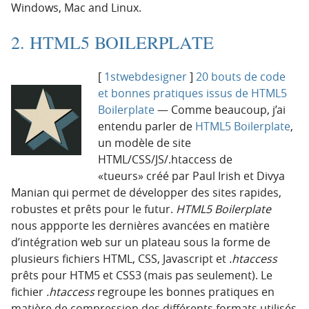
Windows, Mac and Linux.
2. HTML5 BOILERPLATE
[
1stwebdesigner
]
20 bouts de code
et bonnes pratiques issus de HTML5
Boilerplate
— Comme beaucoup, j’ai
entendu parler de
HTML5 Boilerplate
,
un modèle de site
HTML/CSS/JS/.htaccess de
«tueurs» créé par Paul Irish et Divya
Manian qui permet de développer des sites rapides,
robustes et prêts pour le futur.
HTML5 Boilerplate
nous appporte les dernières avancées en matière
d’intégration web sur un plateau sous la forme de
plusieurs fichiers HTML, CSS, Javascript et
.htaccess
prêts pour HTM5 et CSS3 (mais pas seulement). Le
fichier
.htaccess
regroupe les bonnes pratiques en
matière de compression des différents formats utilisés