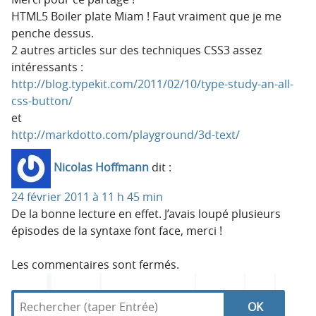
HTML5 Boiler plate Miam ! Faut vraiment que je me
penche dessus.
2 autres articles sur des techniques CSS3 assez
intéressants :
http://blog.typekit.com/2011/02/10/type-study-an-all-
css-button/
et
http://markdotto.com/playground/3d-text/
Nicolas Hoffmann
dit :
24 février 2011 à 11 h 45 min
De la bonne lecture en effet. J’avais loupé plusieurs
épisodes de la syntaxe font face, merci !
Les commentaires sont fermés.
R
d
R
e
a