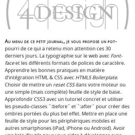
p
t
r
e
i
n
n
u
c
i
Au menu de ce petit journal, je vous propose un pot-
p
pourri de ce qui a retenu mon attention ces 30
a
derniers jours. La typographie sur le web avec
Font-
l
face
et les différents formats de polices de caractère.
e
Apprendre les bonnes pratiques en matière
d’intégration HTML & CSS avec
HTML5 Boilerplate
.
Choisir de mettre un
reset CSS
dans votre moteur ou
une simple (mais complète) feuille de style de base.
Approfondir CSS3 avec un tutoriel concret et utiliser
les pseudo-classes `:before` et `:after` pour créer des
ombres portées du plus bel effet. Mettre en place une
feuille de style pour les périphériques mobiles et
autres smartphones (iPad, iPhone ou Android). Avoir