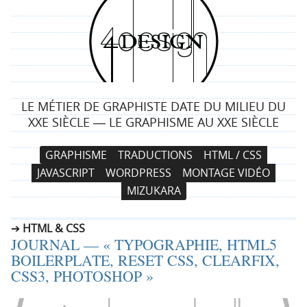
4
d
e
LE MÉTIER DE GRAPHISTE DATE DU MILIEU DU
s
XXE SIÈCLE ― LE GRAPHISME AU XXE SIÈCLE
i
N
A
GRAPHISME
TRADUCTIONS
HTML / CSS
a
l
g
JAVASCRIPT
WORDPRESS
MONTAGE VIDÉO
v
l
MIZUKARA
i
e
n
g
r
HTML & CSS
a
a
JOURNAL — « TYPOGRAPHIE, HTML5
t
u
BOILERPLATE, RESET CSS, CLEARFIX,
i
c
CSS3, PHOTOSHOP »
o
o
n
n