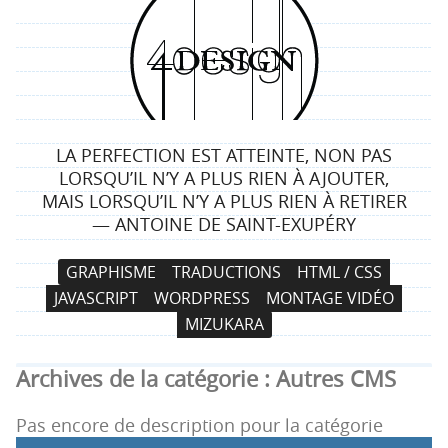
4
d
e
LA PERFECTION EST ATTEINTE, NON PAS
s
LORSQU’IL N’Y A PLUS RIEN À AJOUTER,
MAIS LORSQU’IL N’Y A PLUS RIEN À RETIRER
i
— ANTOINE DE SAINT-EXUPÉRY
g
N
A
GRAPHISME
TRADUCTIONS
HTML / CSS
a
l
n
JAVASCRIPT
WORDPRESS
MONTAGE VIDÉO
v
l
MIZUKARA
i
e
g
r
Archives de la catégorie :
Autres CMS
a
a
t
u
Pas encore de description pour la catégorie
i
c