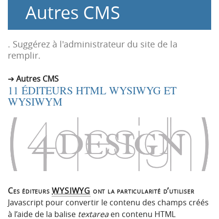
Autres CMS
o
o
n
n
p
t
r
e
. Suggérez à l'administrateur du site de la
i
n
remplir.
n
u
c
Autres CMS
11 ÉDITEURS HTML WYSIWYG ET
i
WYSIWYM
p
a
l
e
Ces éditeurs
WYSIWYG
ont la particularité d’utiliser
Javascript pour convertir le contenu des champs créés
à l’aide de la balise
textarea
en contenu HTML