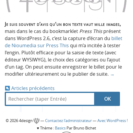
Je suis souvent d’avis qu’un bon texte vaut mille images,
mais dans le cas du bookmarklet
Press This
présent
dans WordPress 2.6, c’est la capture d’écran du
billet
de Nioumedia sur Press This
qui m’a incitée à tester
l’engin. Plutôt efficace pour la saisie de texte (avec
éditeur WYSIWYG), le choix des catégories ou l’ajout
d’un tag. On peut ensuite enregistrer le billet pour le
modifier ultérieurement ou le publier de suite.
→
Articles précédents
N
R
d
R
e
a
a
c
n
e
h
s
v
C
© 2026 4design
—
Contactez l'administrateur
—
Avec WordPress !
e
4
c
♥
Thème :
Basics
Par Bruno Bichet
r
d