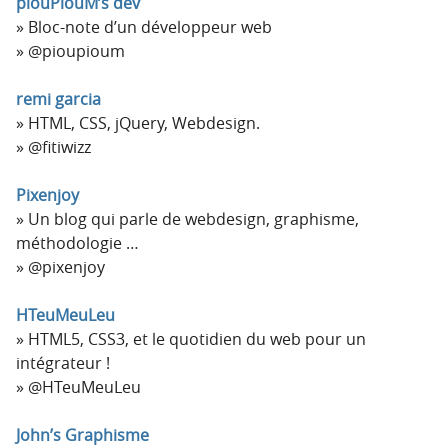
piouPiouM’s dev
Bloc-note d’un développeur web
@pioupioum
remi garcia
HTML, CSS, jQuery, Webdesign.
@fitiwizz
Pixenjoy
Un blog qui parle de webdesign, graphisme,
méthodologie …
@pixenjoy
HTeuMeuLeu
HTML5, CSS3, et le quotidien du web pour un
intégrateur !
@HTeuMeuLeu
John’s Graphisme