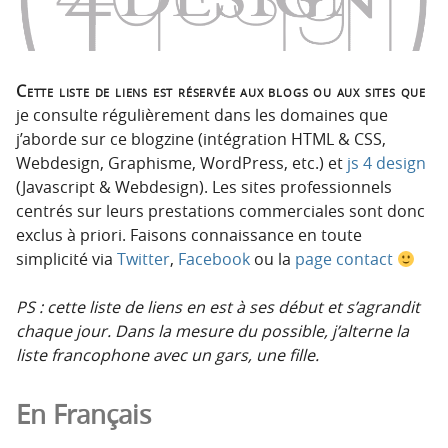
p
t
r
e
i
n
n
u
Cette liste de liens est réservée aux blogs ou aux sites que
c
je consulte régulièrement dans les domaines que
i
j’aborde sur ce blogzine (intégration HTML & CSS,
p
Webdesign, Graphisme, WordPress, etc.) et
js 4 design
a
(Javascript & Webdesign). Les sites professionnels
l
centrés sur leurs prestations commerciales sont donc
e
exclus à priori. Faisons connaissance en toute
simplicité via
Twitter
,
Facebook
ou la
page contact
PS : cette liste de liens en est à ses début et s’agrandit
chaque jour. Dans la mesure du possible, j’alterne la
liste francophone avec un gars, une fille.
En Français