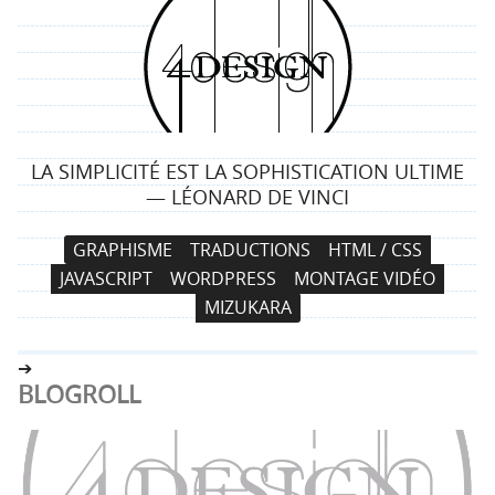
4
d
e
LA SIMPLICITÉ EST LA SOPHISTICATION ULTIME
s
— LÉONARD DE VINCI
i
N
A
GRAPHISME
TRADUCTIONS
HTML / CSS
a
l
g
JAVASCRIPT
WORDPRESS
MONTAGE VIDÉO
v
l
MIZUKARA
i
e
n
g
r
a
a
BLOGROLL
t
u
i
c
o
o
n
n