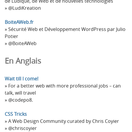
de Ludique, de Web et de nouvelles technologies
@LudiKreation
BoiteAWeb.fr
Sécurité Web et Développement WordPress par Julio
Potier
@BoiteAWeb
En Anglais
Wait till I come!
For a better web with more professional jobs – can
talk, will travel
@codepo8.
CSS Tricks
A Web Design Community curated by Chris Coyier
@chriscoyier