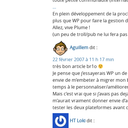
toute petite communauté (internat
…
En plein développement de la proch
plus que WP pour faire la gestion d
Allez, vive Plume !
(un peu de troll/pub ne lui fera pa
Aguillem
dit :
22 février 2007 à 11 h 17 min
très bon article br1o
Je pense que j’essayerais WP un de 
envie de m’embeter à migrer mon b
temps à le personnaliser/améliorer
Mais c’est vrai que si j’avais pas de
m’aurait vraiment donner envie d’al
tester les deux plateformes avant d
HT Loki
dit :