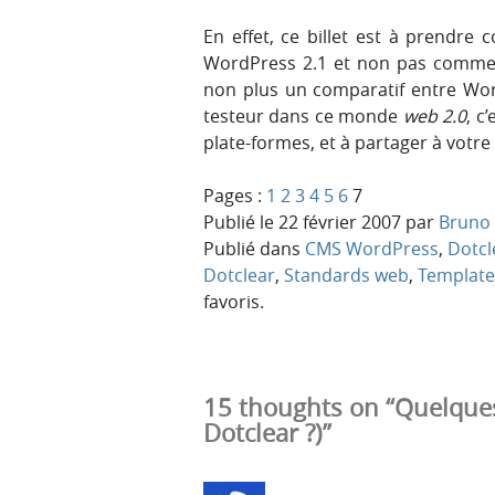
En effet, ce billet est à prendr
WordPress 2.1 et non pas comme un
non plus un comparatif entre Word
testeur dans ce monde
web 2.0
, c
plate-formes, et à partager à votre
Pages :
1
2
3
4
5
6
7
Publié le
22 février 2007
par
Bruno 
Publié dans
CMS WordPress
,
Dotcl
Dotclear
,
Standards web
,
Template
favoris.
15 thoughts on “Quelques
Dotclear ?)”