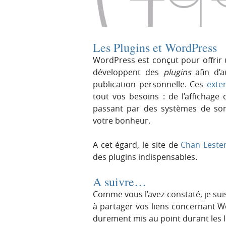
r
e
i
n
n
u
Les Plugins et WordPress
c
i
WordPress est conçut pour offrir 
p
développent des
plugins
afin d’a
a
publication personnelle. Ces
exte
l
tout vos besoins : de l’affichage 
e
passant par des systèmes de son
votre bonheur.
A cet égard, le site de
Chan Leste
des plugins indispensables.
A suivre…
Comme vous l’avez constaté, je sui
à partager vos liens concernant W
durement mis au point durant les 