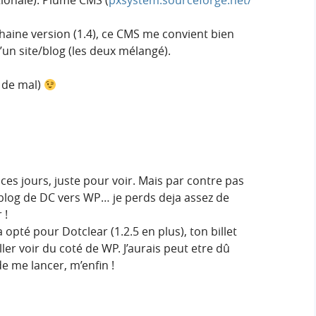
ionale): Plume CMS (
pxsystem.sourceforge.net/
aine version (1.4), ce CMS me convient bien
’un site/blog (les deux mélangé).
s de mal)
ces jours, juste pour voir. Mais par contre pas
log de DC vers WP… je perds deja assez de
 !
ja opté pour Dotclear (1.2.5 en plus), ton billet
ler voir du coté de WP. J’aurais peut etre dû
e me lancer, m’enfin !