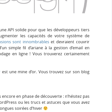
e
e
i
r
g
r
:
n
c
une API solide pour que les développeurs tiers
ugmenter les capacités de votre système de
h
nsions sont innombrables
et devraient couvrir
d’un simple fil d’ariane à la gestion d’email en
e
dage en ligne ! Vous trouverez certainement
r
r
est une mine d’or. Vous trouvez sur son blog
s encore en phase de découverte : n’hésitez pas
ordPress ou les trucs et astuces que vous avez
longues soirées d’hiver