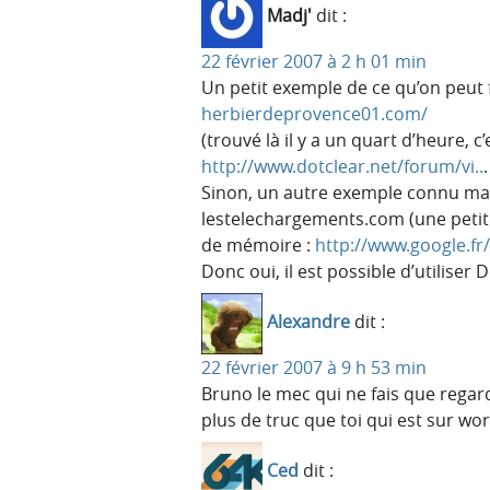
Madj'
dit :
22 février 2007 à 2 h 01 min
Un petit exemple de ce qu’on peut f
herbierdeprovence01.com/
(trouvé là il y a un quart d’heure, c
http://www.dotclear.net/forum/vi..
.
Sinon, un autre exemple connu mais 
lestelechargements.com (une petit
de mémoire :
http://www.google.fr/
Donc oui, il est possible d’utilise
Alexandre
dit :
22 février 2007 à 9 h 53 min
Bruno le mec qui ne fais que regar
plus de truc que toi qui est sur w
Ced
dit :