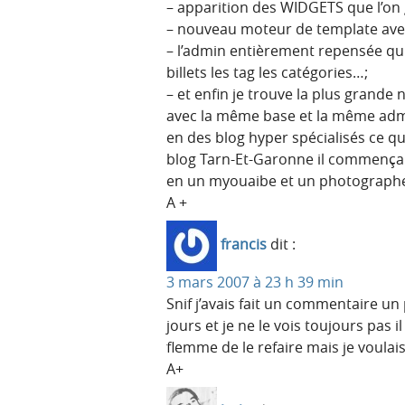
– apparition des WIDGETS que l’on 
– nouveau moteur de template avec 
– l’admin entièrement repensée qui
billets les tag les catégories…;
– et enfin je trouve la plus grande
avec la même base et la même admi
en des blog hyper spécialisés ce q
blog Tarn-Et-Garonne il commençait a
en un myouaibe et un photograph
A +
francis
dit :
3 mars 2007 à 23 h 39 min
Snif j’avais fait un commentaire un
jours et je ne le vois toujours pas i
flemme de le refaire mais je voula
A+