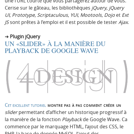
une l’URL courte que vous partagerez autour de vous.
Cerise sur le gâteau, les bibliothèques
jQuery
,
jQuery
UI
,
Prototype
,
Scriptaculous
,
YUI
,
Mootools
,
Dojo
et
Ext
JS
sont prêtes à l’emploi et il est possible de tester
Ajax
.
Plugin jQuery
UN «SLIDER» À LA MANIÈRE DU
PLAYBACK DE GOOGLE WAVE
Cet excellent tutoriel
montre pas à pas comment créer un
slider
permettant d’afficher un historique progressif à
la manière de la fonction
Playback
de Google Wave. Ca
commence par le marquage HTML, l’ajout des CSS, le
PHP, la base de donnée MySQL, l’ajout des