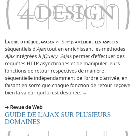
n
n
p
t
r
e
i
n
n
u
c
La bibliothèque javascript
Sexy.js
améliore les aspects
i
séquentiels d’
Ajax
tout en enrichissant les méthodes
p
Ajax
intégrées à
jQuery
.
Sajax
permet d’effectuer des
a
requêtes HTTP asynchrones et de manipuler leurs
l
fonctions de retour respectives de manière
e
séquentielle indépendamment de l’ordre d’arrivée, en
faisant en sorte que chaque fonction de retour reçoive
bien la valeur qui lui est destinée.
→
Revue de Web
GUIDE DE L’AJAX SUR PLUSIEURS
DOMAINES