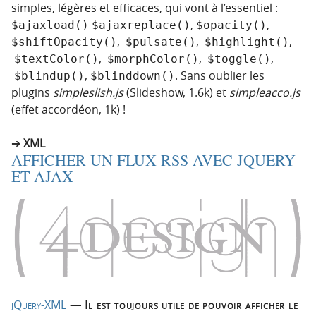
simples, légères et efficaces, qui vont à l’essentiel :
,
,
$ajaxload()
$ajaxreplace()
$opacity()
,
,
,
$shiftOpacity()
$pulsate()
$highlight()
,
,
,
$textColor()
$morphColor()
$toggle()
,
. Sans oublier les
$blindup()
$blinddown()
plugins
simpleslish.js
(Slideshow, 1.6k) et
simpleacco.js
(effet accordéon, 1k) !
XML
AFFICHER UN FLUX RSS AVEC JQUERY
ET AJAX
jQuery-XML
— Il est toujours utile de pouvoir afficher le