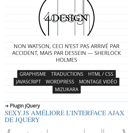
4
d
e
NON WATSON, CECI N’EST PAS ARRIVÉ PAR
s
ACCIDENT, MAIS PAR DESSEIN — SHERLOCK
HOLMES
i
N
A
GRAPHISME
TRADUCTIONS
HTML / CSS
g
a
l
JAVASCRIPT
WORDPRESS
MONTAGE VIDÉO
v
l
n
MIZUKARA
i
e
g
r
Plugin jQuery
a
a
SEXY.JS AMÉLIORE L’INTERFACE AJAX
t
u
DE JQUERY
i
c
o
o