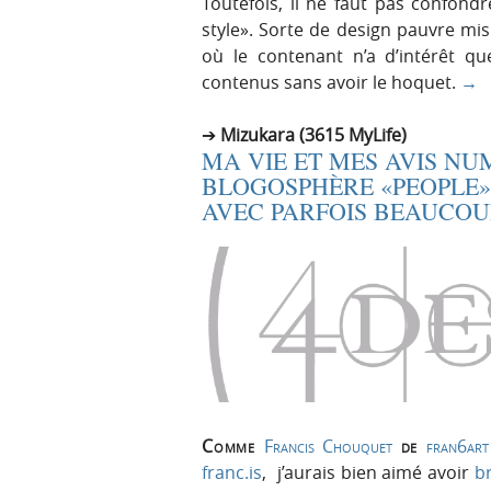
Toutefois, il ne faut pas confondr
style». Sorte de design pauvre mi
où le contenant n’a d’intérêt qu
contenus sans avoir le hoquet.
→
Mizukara (3615 MyLife)
MA VIE ET MES AVIS NU
BLOGOSPHÈRE «PEOPLE»
AVEC PARFOIS BEAUCOU
Comme
Francis Chouquet
de
fran6art
franc.is
, j’aurais bien aimé avoir
b