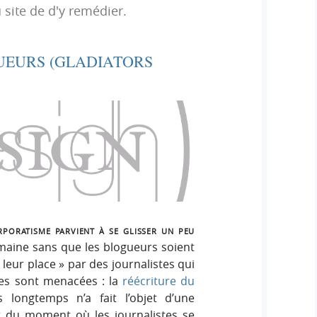
h
 site de d'y remédier.
h
s
e
e
i
r
g
UEURS (GLADIATORS
r
:
n
c
h
e
r
poratisme parvient à se glisser un peu
emaine sans que les blogueurs soient
leur place » par des journalistes qui
ves sont menacées : la
réécriture du
longtemps n’a fait l’objet d’une
r du moment où les journalistes se