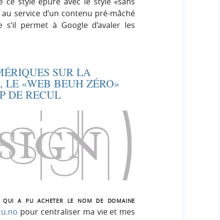
e ce style épuré avec le style «sans
s au service d’un contenu pré-mâché
e s’il permet à Google d’avaler les
MÉRIQUES SUR LA
, LE «WEB BEUH ZÉRO»
P DE RECUL
qui a pu acheter le nom de domaine
ru.no
pour centraliser ma vie et mes