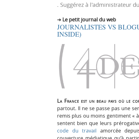
. Suggérez à l'administrateur du
p
t
r
e
Le petit journal du web
i
n
JOURNALISTES VS BLOG
n
u
INSIDE)
c
i
p
a
l
e
La France est un beau pays où le cor
partout. Il ne se passe pas une s
remis plus ou moins gentiment « à 
sentent bien que leurs prérogati
code du travail
amorcée depuis 
couverture médiatique qu’à parti