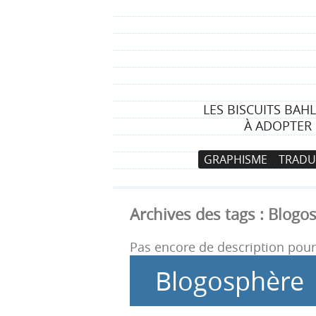
LES BISCUITS BAH
À ADOPTER 
N
A
GRAPHISME
TRADU
a
l
v
l
i
e
Archives des tags :
Blogo
g
r
a
a
Pas encore de description pour 
t
u
Blogosphère
i
c
o
o
n
n