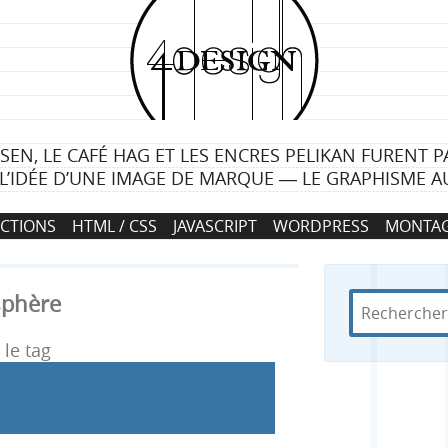
4
d
e
LSEN, LE CAFÉ HAG ET LES ENCRES PELIKAN FURENT P
s
L’IDÉE D’UNE IMAGE DE MARQUE ― LE GRAPHISME AU
i
CTIONS
HTML / CSS
JAVASCRIPT
WORDPRESS
MONTAG
g
n
sphère
R
d
R
e
a
c
n
le tag
e
h
s
e
4
c
r
d
c
e