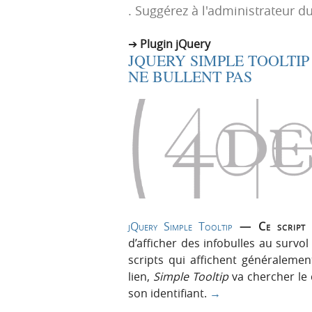
. Suggérez à l'administrateur du
p
t
r
e
Plugin jQuery
i
n
JQUERY SIMPLE TOOLTIP
n
u
NE BULLENT PAS
c
i
p
a
l
e
jQuery Simple Tooltip
— Ce script 
d’afficher des infobulles au survo
scripts qui affichent généralemen
lien,
Simple Tooltip
va chercher le 
son identifiant.
→