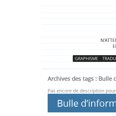
N’ATTE
E
N
A
GRAPHISME
TRADU
a
l
v
l
i
e
Archives des tags :
Bulle 
g
r
a
a
Pas encore de description pour 
t
u
Bulle d’infor
i
c
o
o
n
n