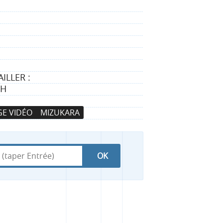
ILLER :
TH
E VIDÉO
MIZUKARA