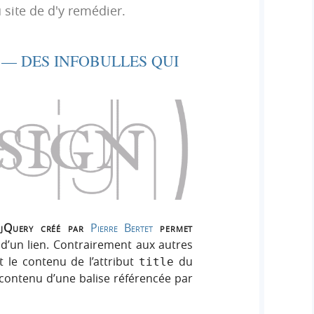
h
 site de d'y remédier.
h
s
e
e
i
r
g
 — DES INFOBULLES QUI
r
:
n
c
h
e
r
jQuery créé par
Pierre Bertet
permet
l d’un lien. Contrairement aux autres
t le contenu de l’attribut
du
title
contenu d’une balise référencée par