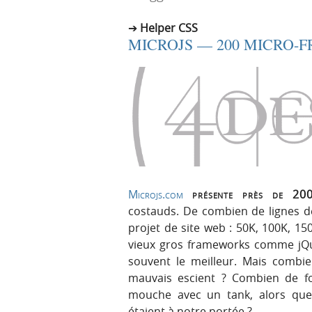
r
e
Helper CSS
i
n
MICROJS — 200 MICRO-
n
u
c
i
p
a
l
e
Microjs.com
présente près de 200 
costauds. De combien de lignes d
projet de site web : 50K, 100K, 1
vieux gros frameworks comme jQu
souvent le meilleur. Mais combie
mauvais escient ? Combien de fo
mouche avec un tank, alors que
étaient à notre portée ?
→