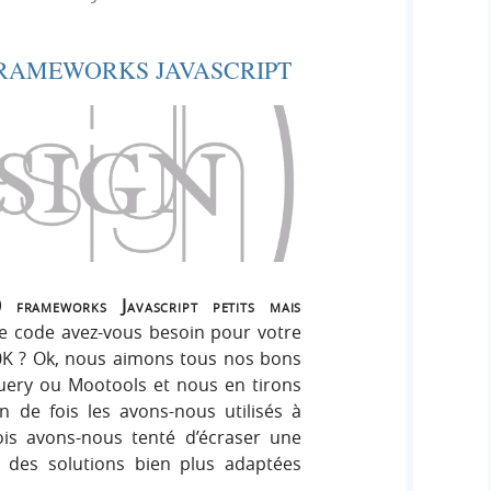
e
e
i
r
g
FRAMEWORKS JAVASCRIPT
r
:
n
c
h
e
r
frameworks Javascript petits mais
e code avez-vous besoin pour votre
50K ? Ok, nous aimons tous nos bons
ery ou Mootools et nous en tirons
n de fois les avons-nous utilisés à
is avons-nous tenté d’écraser une
 des solutions bien plus adaptées