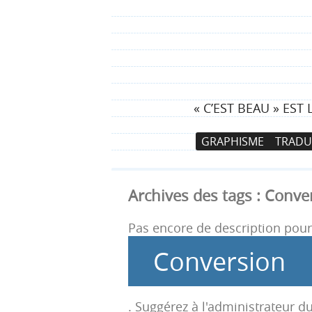
« C’EST BEAU » ES
N
A
GRAPHISME
TRADU
a
l
v
l
i
e
Archives des tags :
Conve
g
r
a
a
Pas encore de description pour 
t
u
Conversion
i
c
o
o
n
n
. Suggérez à l'administrateur du
p
t