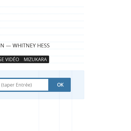
IGN — WHITNEY HESS
E VIDÉO
MIZUKARA