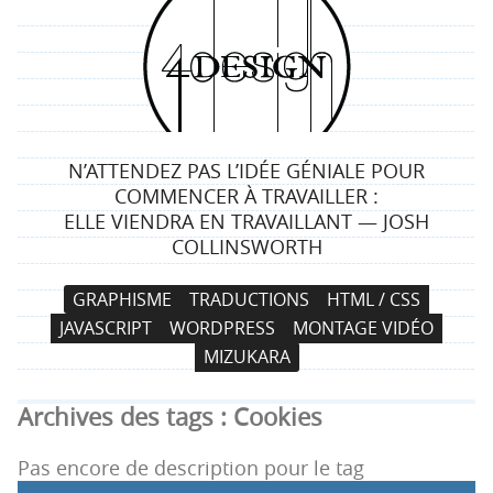
4
d
e
N’ATTENDEZ PAS L’IDÉE GÉNIALE POUR
s
COMMENCER À TRAVAILLER :
ELLE VIENDRA EN TRAVAILLANT — JOSH
i
COLLINSWORTH
g
N
A
GRAPHISME
TRADUCTIONS
HTML / CSS
a
l
n
JAVASCRIPT
WORDPRESS
MONTAGE VIDÉO
v
l
MIZUKARA
i
e
g
r
Archives des tags :
Cookies
a
a
t
u
Pas encore de description pour le tag
i
c