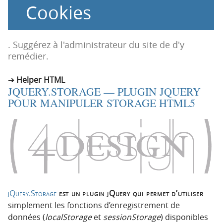
Cookies
o
o
n
n
p
t
r
e
. Suggérez à l'administrateur du site de d'y
i
n
remédier.
n
u
c
Helper HTML
JQUERY.STORAGE — PLUGIN JQUERY
i
POUR MANIPULER STORAGE HTML5
p
a
l
e
jQuery.Storage
est un plugin jQuery qui permet d’utiliser
simplement les fonctions d’enregistrement de
données (
localStorage
et
sessionStorage
) disponibles