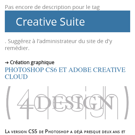
t
u
Pas encore de description pour le tag
i
c
Creative Suite
o
o
n
n
p
t
r
e
. Suggérez à l'administrateur du site de d'y
i
n
remédier.
n
u
c
Création graphique
PHOTOSHOP CS6 ET ADOBE CREATIVE
i
CLOUD
p
a
l
e
La version CS5 de Photoshop a déjà presque deux ans et