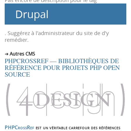
Pas encore de description pour le tag
i
c
Drupal
o
o
n
n
p
t
r
e
. Suggérez à l'administrateur du site de d'y
i
n
remédier.
n
u
c
Autres CMS
PHPCROSSREF — BIBLIOTHÈQUES DE
i
RÉFÉRENCE POUR PROJETS PHP OPEN
p
SOURCE
a
l
e
PHPCrossRef
est un véritable carrefour des références