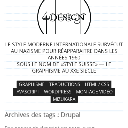
4
d
e
LE STYLE MODERNE INTERNATIONALE SURVÉCUT
s
AU NAZISME POUR RÉAPPARAITRE DANS LES
ANNÉES 1960
i
SOUS LE NOM DE «STYLE SUISSE» ― LE
GRAPHISME AU XXE SIÈCLE
g
N
A
GRAPHISME
TRADUCTIONS
HTML / CSS
n
a
l
JAVASCRIPT
WORDPRESS
MONTAGE VIDÉO
v
l
MIZUKARA
i
e
g
r
Archives des tags :
Drupal
a
a
t
u