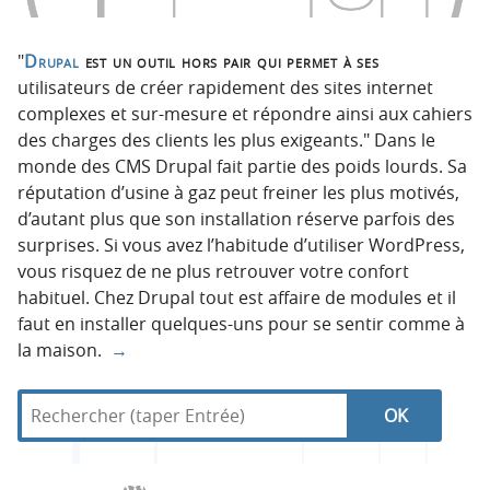
Drupal
est un outil hors pair qui permet à ses
utilisateurs de créer rapidement des sites internet
complexes et sur-mesure et répondre ainsi aux cahiers
des charges des clients les plus exigeants.
Dans le
monde des CMS Drupal fait partie des poids lourds. Sa
réputation d’usine à gaz peut freiner les plus motivés,
d’autant plus que son installation réserve parfois des
surprises. Si vous avez l’habitude d’utiliser WordPress,
vous risquez de ne plus retrouver votre confort
habituel. Chez Drupal tout est affaire de modules et il
faut en installer quelques-uns pour se sentir comme à
la maison.
→
R
d
N
R
e
a
c
n
a
e
h
s