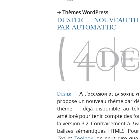
r
e
Thèmes WordPress
i
n
DUSTER — NOUVEAU TH
n
u
PAR AUTOMATTIC
c
i
p
a
l
e
Duster
— A l’occasion de la sortie 
propose un nouveau thème par d
thème — déjà disponible au té
amélioré pour tenir compte des fon
la version 3.2. Contrairement à
Tw
balises sémantiques HTML5. Pour
Te
n et
Toolbox
, on peut dire qu