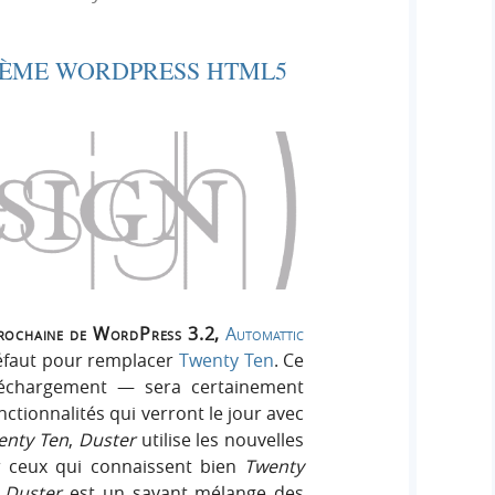
e
e
i
r
g
ÈME WORDPRESS HTML5
r
:
n
c
h
e
r
prochaine de WordPress 3.2,
Automattic
éfaut pour remplacer
Twenty Ten
. Ce
léchargement — sera certainement
ctionnalités qui verront le jour avec
enty Ten
,
Duster
utilise les nouvelles
 ceux qui connaissent bien
Twenty
e
Duster
est un savant mélange des