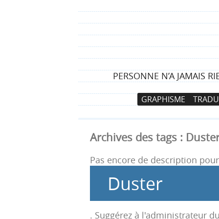
PERSONNE N’A JAMAIS R
N
A
GRAPHISME
TRADU
a
l
v
l
i
e
Archives des tags :
Duste
g
r
a
a
Pas encore de description pour 
t
u
Duster
i
c
o
o
n
n
. Suggérez à l'administrateur du
p
t