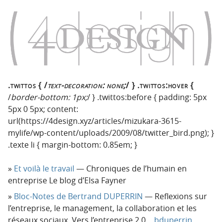
.twittos { /
text-decoration: none;
/ } .twittos:hover {
/
border-bottom: 1px;
/ } .twittos:before { padding: 5px
5px 0 5px; content:
url(https://4design.xyz/articles/mizukara-3615-
mylife/wp-content/uploads/2009/08/twitter_bird.png); }
.texte li { margin-bottom: 0.85em; }
Et voilà le travail
— Chroniques de l’humain en
entreprise Le blog d’Elsa Fayner
Bloc-Notes de Bertrand DUPERRIN
— Reflexions sur
l’entreprise, le management, la collaboration et les
réseaux sociaux. Vers l’entreprise 2.0…
bduperrin