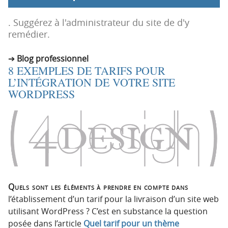
p
t
r
e
. Suggérez à l'administrateur du site de d'y
i
n
remédier.
n
u
c
Blog professionnel
8 EXEMPLES DE TARIFS POUR
i
L’INTÉGRATION DE VOTRE SITE
p
WORDPRESS
a
l
e
Quels sont les éléments à prendre en compte dans
l’établissement d’un tarif pour la livraison d’un site web
utilisant WordPress ? C’est en substance la question
posée dans l’article
Quel tarif pour un thème