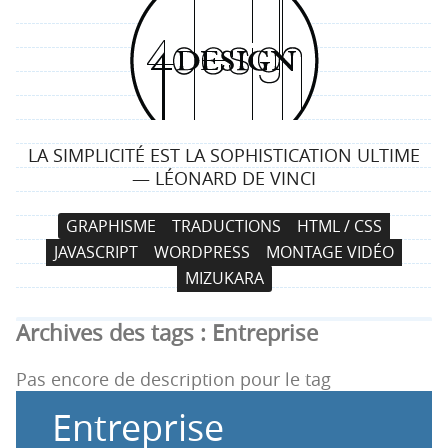
4
d
e
LA SIMPLICITÉ EST LA SOPHISTICATION ULTIME
s
— LÉONARD DE VINCI
i
N
A
GRAPHISME
TRADUCTIONS
HTML / CSS
a
l
g
JAVASCRIPT
WORDPRESS
MONTAGE VIDÉO
v
l
MIZUKARA
i
e
n
g
r
Archives des tags :
Entreprise
a
a
t
u
Pas encore de description pour le tag
i
c
Entreprise
o
o
n
n