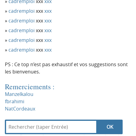
cadremploi
xxx
xxx
cadremploi
xxx
xxx
cadremploi
xxx
xxx
cadremploi
xxx
xxx
cadremploi
xxx
xxx
cadremploi
xxx
xxx
PS : Ce top n’est pas exhaustif et vos suggestions sont
les bienvenues.
Remerciements :
Manzelkalou
fbrahimi
NatCordeaux
R
d
N
R
e
a