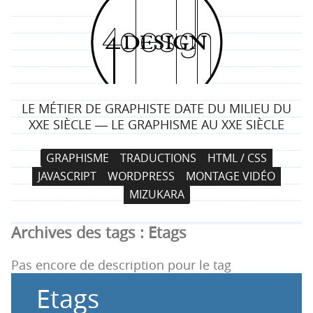
4
d
e
LE MÉTIER DE GRAPHISTE DATE DU MILIEU DU
s
XXE SIÈCLE ― LE GRAPHISME AU XXE SIÈCLE
i
N
A
GRAPHISME
TRADUCTIONS
HTML / CSS
a
l
g
JAVASCRIPT
WORDPRESS
MONTAGE VIDÉO
v
l
MIZUKARA
i
e
n
g
r
Archives des tags :
Etags
a
a
t
u
Pas encore de description pour le tag
i
c
Etags
o
o
n
n