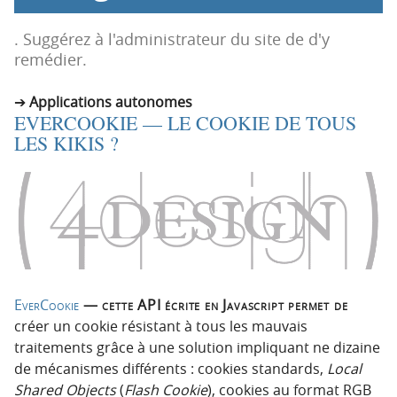
p
t
r
e
. Suggérez à l'administrateur du site de d'y
i
n
remédier.
n
u
c
Applications autonomes
EVERCOOKIE — LE COOKIE DE TOUS
i
LES KIKIS ?
p
a
l
e
EverCookie
— cette API écrite en Javascript permet de
créer un cookie résistant à tous les mauvais
traitements grâce à une solution impliquant ne dizaine
de mécanismes différents : cookies standards,
Local
Shared Objects
(
Flash Cookie
), cookies au format RGB